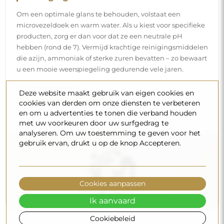
Om een optimale glans te behouden, volstaat een
microvezeldoek en warm water. Als u kiest voor specifieke
producten, zorg er dan voor dat ze een neutrale pH
hebben (rond de 7). Vermijd krachtige reinigingsmiddelen
die azijn, ammoniak of sterke zuren bevatten – zo bewaart
u een mooie weerspiegeling gedurende vele jaren.
Wilt u meer weten?
Deze website maakt gebruik van eigen cookies en
Lees meer tips op onze blog.
cookies van derden om onze diensten te verbeteren
en om u advertenties te tonen die verband houden
met uw voorkeuren door uw surfgedrag te
analyseren. Om uw toestemming te geven voor het
gebruik ervan, drukt u op de knop Accepteren.
Cookies aanpassen
Ik aanvaard
Cookiebeleid