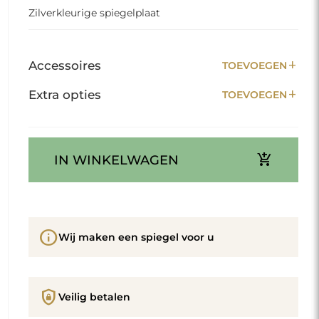
Zilverkleurige spiegelplaat
add
Accessoires
TOEVOEGEN
add
Extra opties
TOEVOEGEN
add_shopping_cart
IN WINKELWAGEN
info
Wij maken een spiegel voor u
shield_lock
Veilig betalen