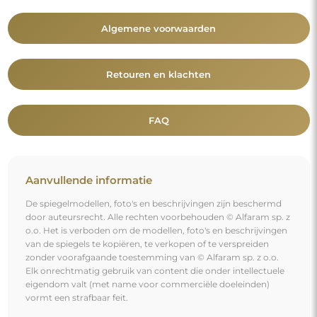
Algemene voorwaarden
Retouren en klachten
FAQ
Aanvullende informatie
De spiegelmodellen, foto's en beschrijvingen zijn beschermd
door auteursrecht. Alle rechten voorbehouden © Alfaram sp. z
o.o. Het is verboden om de modellen, foto's en beschrijvingen
van de spiegels te kopiëren, te verkopen of te verspreiden
zonder voorafgaande toestemming van © Alfaram sp. z o.o.
Elk onrechtmatig gebruik van content die onder intellectuele
eigendom valt (met name voor commerciële doeleinden)
vormt een strafbaar feit.