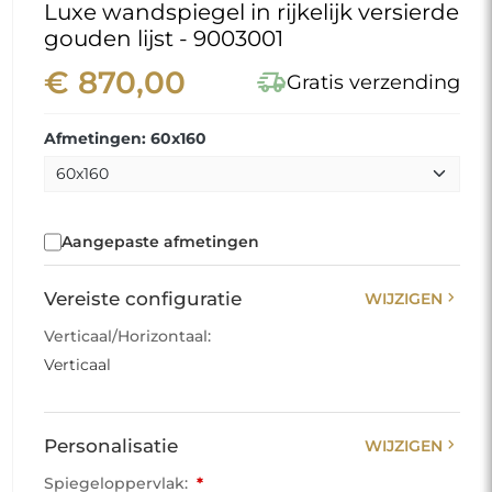
Luxe wandspiegel in rijkelijk versierde
gouden lijst - 9003001
€ 870,00
delivery_truck_speed
Gratis verzending
Afmetingen: 60x160
Aangepaste afmetingen
chevron_right
Vereiste configuratie
WIJZIGEN
Verticaal/Horizontaal:
Verticaal
chevron_right
Personalisatie
WIJZIGEN
Spiegeloppervlak:
*