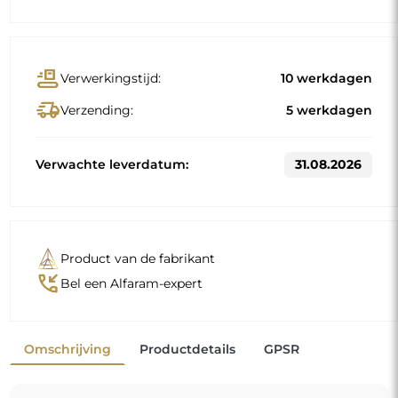
conveyor_belt
Verwerkingstijd:
10 werkdagen
delivery_truck_speed
Verzending:
5 werkdagen
Verwachte leverdatum:
31.08.2026
Product van de fabrikant
phone_callback
Bel een Alfaram-expert
Omschrijving
Productdetails
GPSR