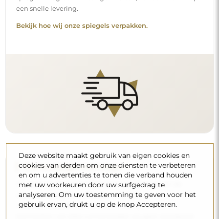
kenmerken van elke ruimte bieden wij geen standaard
montageaccessoires aan. Dit geeft u de vrijheid om de
pluggen of haken te kiezen die het beste passen bij uw
muren en uw behoeften.
Lees onze installatiegids stap voor stap.
Reiniging en onderhoud
Deze website maakt gebruik van eigen cookies en
cookies van derden om onze diensten te verbeteren
Om een optimale glans te behouden, volstaat een
en om u advertenties te tonen die verband houden
microvezeldoek en warm water. Als u kiest voor specifieke
met uw voorkeuren door uw surfgedrag te
producten, zorg er dan voor dat ze een neutrale pH
analyseren. Om uw toestemming te geven voor het
hebben (rond de 7). Vermijd krachtige reinigingsmiddelen
gebruik ervan, drukt u op de knop Accepteren.
die azijn, ammoniak of sterke zuren bevatten – zo bewaart