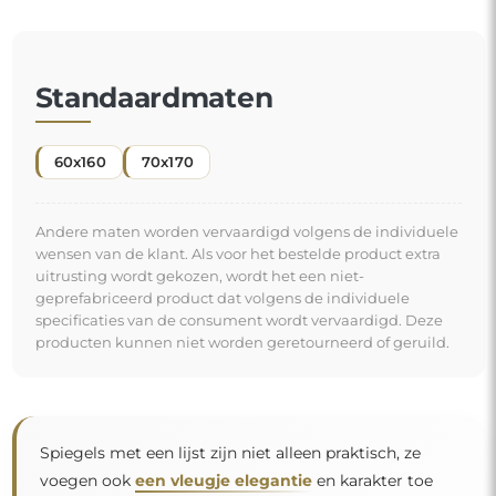
voegen ook
een vleugje elegantie
en karakter toe
aan uw interieur. De lijst laat de spiegel tot zijn recht
komen, benadrukt de vorm en stijl
en sluit harmonieus aan bij de inrichting van de
ruimte
. Of het nu gaat om een chique woonkamer, een
gezellige slaapkamer of een moderne badkamer, deze
"
spiegels vinden overal hun plek en verfraaien de
ruimte.
Spiegel op individuele bestelling
Als u de gewenste spiegelmaat niet hebt gevonden of
een andere indeling nodig hebt, neem dan telefonisch
of per e-mail contact met ons op. De grootste spiegels