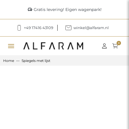
delivery_truck_speed
Gratis levering! Eigen wagenpark!
+49 17416 43109
winkel@alfaram.nl
menu
0
Home
Spiegels met lijst
Previous
Next
Spiegel met houten lijst – 8503 –