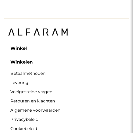
Cookiebeleid
Nieuwsbriefvoorwaarden
Over ons
Volg ons
Partnerschap
Instagram
Contacteer ons
Facebook
Pinterest
CONTACT
Wij zijn geopend van maandag tot en met vrijdag van 7.00
tot 15.00 uur
Telefoon
+49 17416 43109
winkel@alfaram.nl