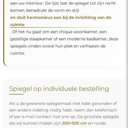
die wij kunnen maken zijn
200×300 cm
en ronde
spiegels met een diameter van
200 cm
. Wij
vervaardigen spiegels op individuele bestelling. Wij
nodigen u uit om uw aanvraag samen met het
ontwerp te sturen naar het e-mailadres:
winkel@alfaram.nl
.
Gratis levering en veilig transport
U hoeft zich geen zorgen te maken over het transport – wij
zorgen ervoor dat de spiegel die u heeft besteld veilig bij u
aankomt, en dat volledig kosteloos. Wij beschikken over
ons eigen wagenpark en opgeleid personeel, daarom
kunnen wij u garanderen dat de spiegel in perfecte staat