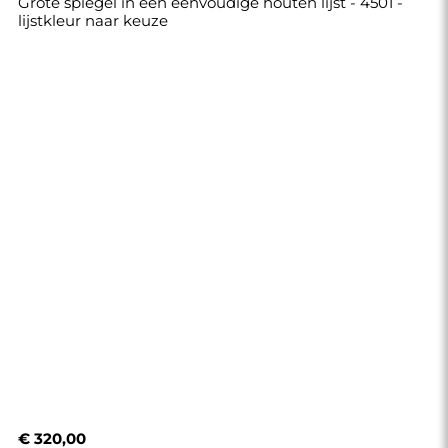
€ 320,00
Winkel
Winkelen
Betaalmethoden
Levering
Veelgestelde vragen
Retouren en klachten
Algemene voorwaarden
Privacybeleid