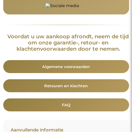
Aanvullende informatie
De spiegelmodellen, foto's en beschrijvingen zijn beschermd
door auteursrecht. Alle rechten voorbehouden © Alfaram sp. z
o.o. Het is verboden om de modellen, foto's en beschrijvingen
van de spiegels te kopiëren, te verkopen of te verspreiden
zonder voorafgaande toestemming van © Alfaram sp. z o.o.
Elk onrechtmatig gebruik van content die onder intellectuele
eigendom valt (met name voor commerciële doeleinden)
vormt een strafbaar feit.
De decoratieve elementen op de foto's dienen uitsluitend ter
illustratie van de enscenering en zijn niet bij de spiegel
inbegrepen.
Je bent misschien ook geïnteresseerd in