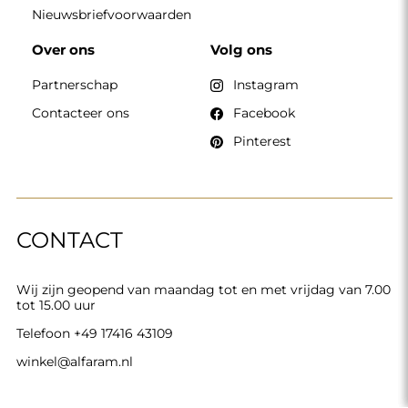
Alfaram sp. z o.o. © 2026
Uitvoering:
AbcWeb.pl