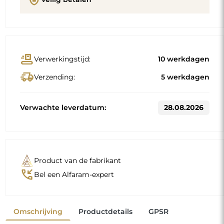
Omschrijving
Productdetails
GPSR
Standaardmaten
60x160
70x170
Andere maten worden vervaardigd volgens de individuele
wensen van de klant. Als voor het bestelde product extra
uitrusting wordt gekozen, wordt het een niet-
geprefabriceerd product dat volgens de individuele
specificaties van de consument wordt vervaardigd. Deze
producten kunnen niet worden geretourneerd of geruild.
Spiegels met een lijst zijn niet alleen praktisch, ze