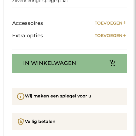
Zilverkleurige spiegelplaat
add
Accessoires
TOEVOEGEN
add
Extra opties
TOEVOEGEN
add_shopping_cart
IN WINKELWAGEN
info
Wij maken een spiegel voor u
shield_lock
Veilig betalen