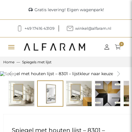
delivery_truck_speed
Gratis levering! Eigen wagenpark!
+49 17416 43109
winkel@alfaram.nl
menu
0
Home
Spiegels met lijst
Previous
Next
Spiegel met houten lijst – 8301 –