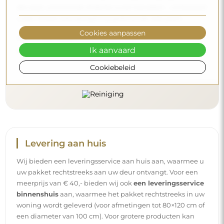
die azijn, ammoniak of sterke zuren bevatten – zo bewaart
u een mooie weerspiegeling gedurende vele jaren.
Cookies aanpassen
Wilt u meer weten?
Ik aanvaard
Lees meer tips op onze blog.
Cookiebeleid
Levering aan huis
Wij bieden een leveringsservice aan huis aan, waarmee u
uw pakket rechtstreeks aan uw deur ontvangt. Voor een
meerprijs van € 40,- bieden wij ook
een leveringsservice
binnenshuis
aan, waarmee het pakket rechtstreeks in uw
woning wordt geleverd (voor afmetingen tot 80×120 cm of
een diameter van 100 cm). Voor grotere producten kan