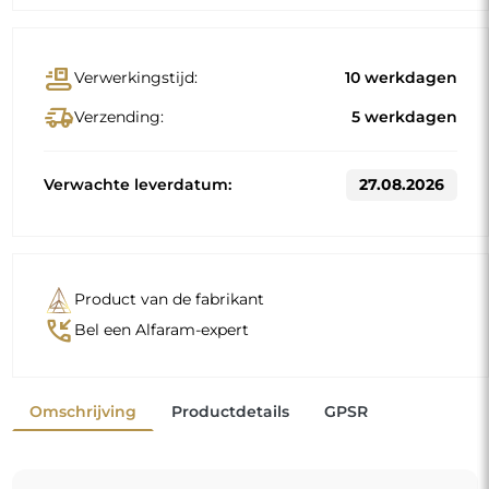
conveyor_belt
Verwerkingstijd:
10 werkdagen
delivery_truck_speed
Verzending:
5 werkdagen
Verwachte leverdatum:
27.08.2026
Product van de fabrikant
phone_callback
Bel een Alfaram-expert
Omschrijving
Productdetails
GPSR