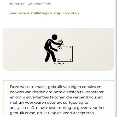
muren en uw behoeften.
Lees onze installatiegids stap voor stap.
Deze website maakt gebruik van eigen cookies en
Reiniging en onderhoud
cookies van derden om onze diensten te verbeteren
en om u advertenties te tonen die verband houden
Om een optimale glans te behouden, volstaat een
met uw voorkeuren door uw surfgedrag te
microvezeldoek en warm water. Als u kiest voor specifieke
analyseren. Om uw toestemming te geven voor het
producten, zorg er dan voor dat ze een neutrale pH
gebruik ervan, drukt u op de knop Accepteren.
hebben (rond de 7). Vermijd krachtige reinigingsmiddelen