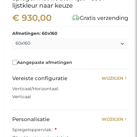
lijstkleur naar keuze
€ 930,00
delivery_truck_speed
Gratis verzending
Afmetingen: 60x160
Aangepaste afmetingen
chevron_right
Vereiste configuratie
WIJZIGEN
Verticaal/Horizontaal:
Verticaal
chevron_right
Personalisatie
WIJZIGEN
Spiegeloppervlak:
*