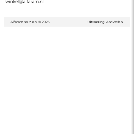
winkel@alfaram.nl
Alfaram sp. z o.o. © 2026
Uitvoering:
AbcWeb.pl