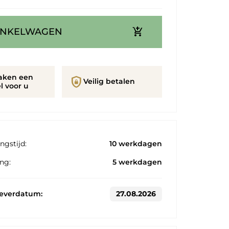
add_shopping_cart
INKELWAGEN
aken een
shield_lock
Veilig betalen
l voor u
ngstijd:
10 werkdagen
ng:
5 werkdagen
leverdatum:
27.08.2026