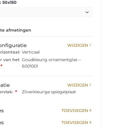
 50x150
te afmetingen
chevron_right
onfiguratie
WIJZIGEN
rizontaal:
Verticaal
ur van het
Goudkleurig ornamentglas –
*
6001001
chevron_right
atie
WIJZIGEN
rvlak:
*
Zilverkleurige spiegelplaat
add
es
TOEVOEGEN
add
es
TOEVOEGEN