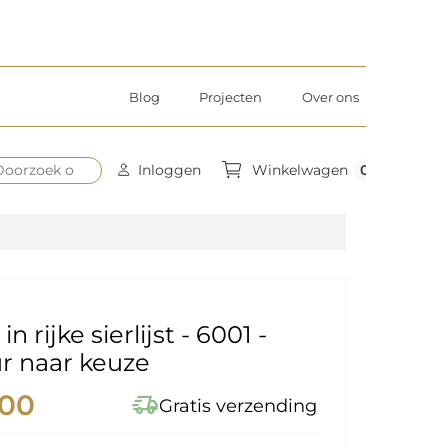
Blog
Projecten
Over ons
0
Inloggen
Winkelwagen
in rijke sierlijst - 6001 -
eur naar keuze
,00
delivery_truck_speed
Gratis verzending