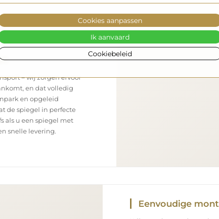
Cookies aanpassen
Ik aanvaard
Cookiebeleid
rt
nsport – wij zorgen ervoor
aankomt, en dat volledig
enpark en opgeleid
 de spiegel in perfecte
s als u een spiegel met
n snelle levering.
Eenvoudige mon