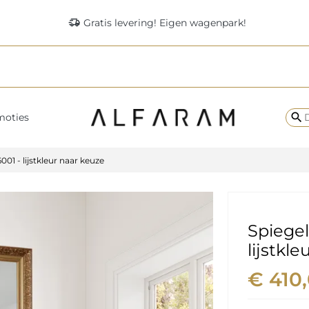
delivery_truck_speed
Gratis levering! Eigen wagenpark!
search
moties
 6001 - lijstkleur naar keuze
Spiegel 
lijstkl
€ 410