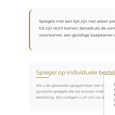
Spiegels met een lijst zijn niet alleen p
tot zijn recht komen, benadrukt de vorm
woonkamer, een gezellige slaapkamer o
Spiegel op individuele beste
Als u de gewenste spiegelmaat niet hebt ge
grootste spiegels die wij kunnen maken zij
bestelling. Wij nodigen u uit om uw aanvra