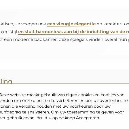
raktisch, ze voegen ook
een vleugje elegantie
en karakter toe 
 en stijl
en sluit harmonieus aan bij de inrichting van de 
f een moderne badkamer, deze spiegels vinden overal hun pl
lling
Deze website maakt gebruik van eigen cookies en cookies van
vonden of een andere indeling nodig hebt, neem dan telefonisch
derden om onze diensten te verbeteren en om u advertenties te
n
200×300 cm
en ronde spiegels met een diameter van
200 cm
. 
tonen die verband houden met uw voorkeuren door uw
ag samen met het ontwerp te sturen naar het e-mailadres:
winke
surfgedrag te analyseren. Om uw toestemming te geven voor
het gebruik ervan, drukt u op de knop Accepteren.