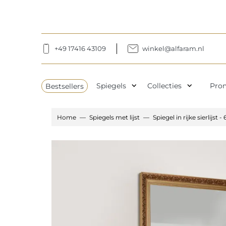
+49 17416 43109
winkel@alfaram.nl
expand_more
expand_more
Bestsellers
Spiegels
Collecties
Pro
Home
Spiegels met lijst
Spiegel in rijke sierlijst -