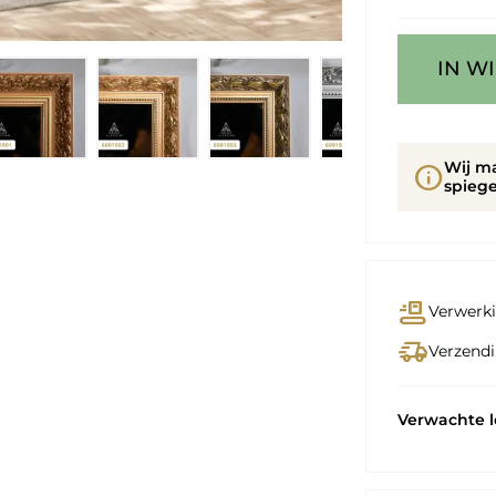
IN W
Wij m
info
spiege
conveyor_belt
Verwerki
delivery_truck_speed
Verzendi
Verwachte 