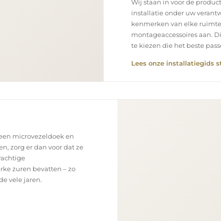
Wij staan in voor de product
installatie onder uw verantw
kenmerken van elke ruimte
montageaccessoires aan. Di
te kiezen die het beste pa
Lees onze installatiegids s
 een microvezeldoek en
en, zorg er dan voor dat ze
rachtige
rke zuren bevatten – zo
e vele jaren.