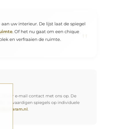
aan uw interieur. De lijst laat de spiegel
ruimte
. Of het nu gaat om een chique
"
ek en verfraaien de ruimte.
 of per e-mail contact met ons op. De
Wij vervaardigen spiegels op individuele
l@alfaram.nl
.