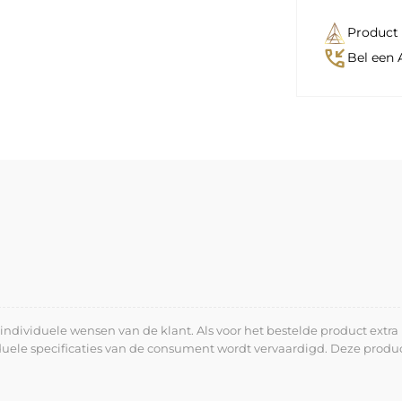
Product 
phone_callback
Bel een 
dividuele wensen van de klant. Als voor het bestelde product extra 
iduele specificaties van de consument wordt vervaardigd. Deze prod