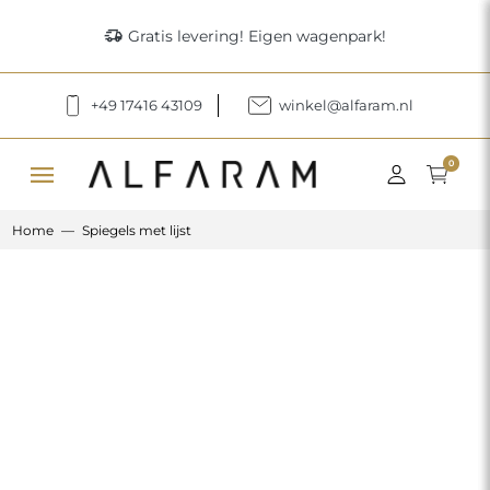
delivery_truck_speed
Gratis levering! Eigen wagenpark!
+49 17416 43109
winkel@alfaram.nl
menu
0
Home
Spiegels met lijst
Previous
Next