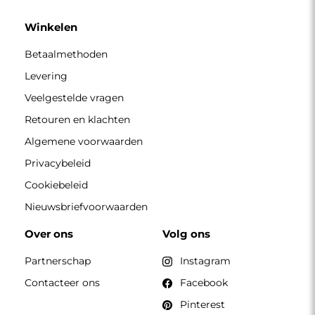
Pinterest
CONTACT
Wij zijn geopend van maandag tot en met vrijdag van 7.00
tot 15.00 uur
Telefoon
+49 17416 43109
winkel@alfaram.nl
Alfaram sp. z o.o. © 2026
Uitvoering:
AbcWeb.pl