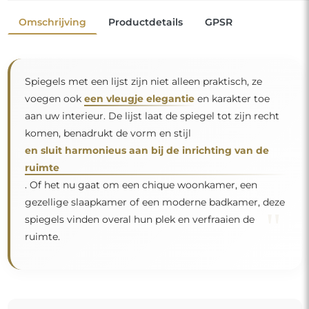
Spiegel op individuele bestelling
Als u de gewenste spiegelmaat niet hebt gevonden of
een andere indeling nodig hebt, neem dan telefonisch
of per e-mail contact met ons op. De grootste spiegels
die wij kunnen maken zijn
200×300 cm
en ronde
spiegels met een diameter van
200 cm
. Wij
vervaardigen spiegels op individuele bestelling. Wij
nodigen u uit om uw aanvraag samen met het
ontwerp te sturen naar het e-mailadres:
winkel@alfaram.nl
.