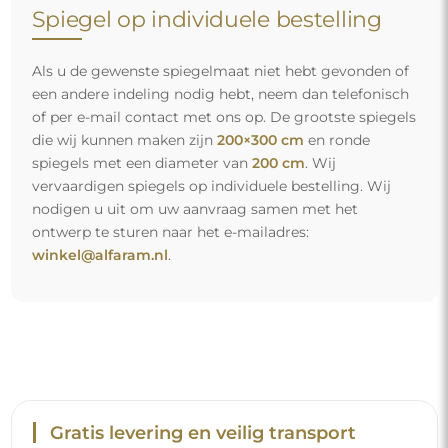
Gratis levering en veilig transport
U hoeft zich geen zorgen te maken over het transport – wij
zorgen ervoor dat de spiegel die u heeft besteld veilig bij u
aankomt, en dat volledig kosteloos. Wij beschikken over
ons eigen wagenpark en opgeleid personeel, daarom
kunnen wij u garanderen dat de spiegel in perfecte staat
aankomt, zonder bijkomende kosten. Zelfs als u een
spiegel met grote afmetingen bestelt, kunt u rekenen op
een snelle levering.
Bekijk hoe wij onze spiegels verpakken.