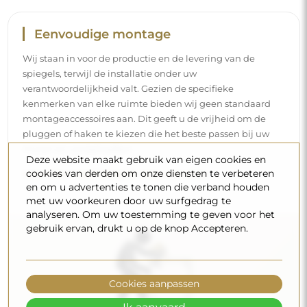
Reiniging en onderhoud
Om een optimale glans te behouden, volstaat een
microvezeldoek en warm water. Als u kiest voor specifieke
producten, zorg er dan voor dat ze een neutrale pH
Deze website maakt gebruik van eigen cookies en
hebben (rond de 7). Vermijd krachtige reinigingsmiddelen
cookies van derden om onze diensten te verbeteren
die azijn, ammoniak of sterke zuren bevatten – zo bewaart
en om u advertenties te tonen die verband houden
u een mooie weerspiegeling gedurende vele jaren.
met uw voorkeuren door uw surfgedrag te
analyseren. Om uw toestemming te geven voor het
Wilt u meer weten?
gebruik ervan, drukt u op de knop Accepteren.
Lees meer tips op onze blog.
Cookies aanpassen