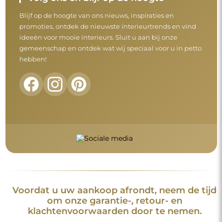
om onze garantie-, retour- en
klachtenvoorwaarden door te nemen.
Algemene voorwaarden
Retouren en klachten
FAQ
Aanvullende informatie
De spiegelmodellen, foto's en beschrijvingen zijn beschermd
door auteursrecht. Alle rechten voorbehouden © Alfaram sp. z
o.o. Het is verboden om de modellen, foto's en beschrijvingen
van de spiegels te kopiëren, te verkopen of te verspreiden
zonder voorafgaande toestemming van © Alfaram sp. z o.o.
Elk onrechtmatig gebruik van content die onder intellectuele
eigendom valt (met name voor commerciële doeleinden)