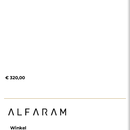
Winkel
Winkelen
Betaalmethoden
Levering
Veelgestelde vragen
Retouren en klachten
Algemene voorwaarden
Privacybeleid
Cookiebeleid
Nieuwsbriefvoorwaarden
Over ons
Volg ons
Partnerschap
Instagram
Contacteer ons
Facebook