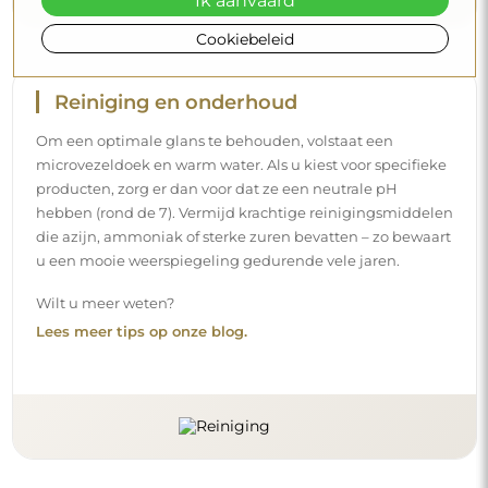
Ik aanvaard
Cookiebeleid
Levering aan huis
Wij bieden een leveringsservice aan huis aan, waarmee u
uw pakket rechtstreeks aan uw deur ontvangt. Voor een
meerprijs van € 40,- bieden wij ook
een leveringsservice
binnenshuis
aan, waarmee het pakket rechtstreeks in uw
woning wordt geleverd (voor afmetingen tot 80×120 cm of
een diameter van 100 cm). Voor grotere producten kan
een kleine assistentie worden gevraagd, zoals het openen
van de deur. Indien u deze service niet bij de bestelling
kiest en betaalt, zal de bezorger het pakket niet binnen in
uw woning plaatsen.