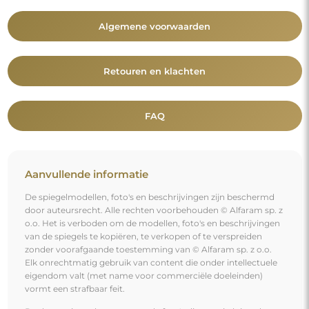
vormt een strafbaar feit.
De decoratieve elementen op de foto's dienen uitsluitend ter
illustratie van de enscenering en zijn niet bij de spiegel
inbegrepen.
Je bent misschien ook geïnteresseerd in
Grote spiegel in een eenvoudige houten lijst - 4501 -
lijstkleur naar keuze