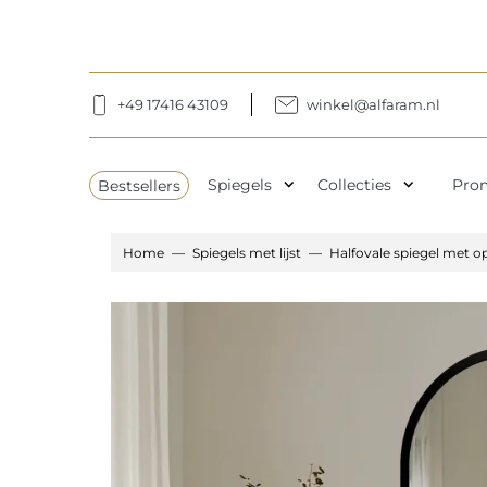
+49 17416 43109
winkel@alfaram.nl
expand_more
expand_more
Bestsellers
Spiegels
Collecties
Pro
Home
Spiegels met lijst
Halfovale spiegel met