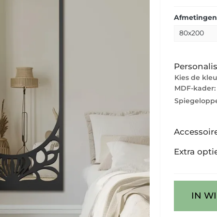
Afmetingen
Personalis
Kies de kle
MDF-kader
Spiegeloppe
Accessoir
Extra opti
IN W