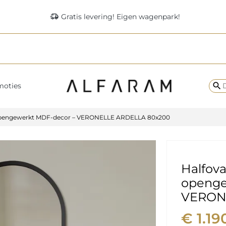
delivery_truck_speed
Gratis levering! Eigen wagenpark!
search
moties
 opengewerkt MDF-decor – VERONELLE ARDELLA 80x200
Halfova
openge
VERON
€ 1.19