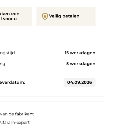
aken een
shield_lock
Veilig betalen
l voor u
ngstijd:
15 werkdagen
ng:
5 werkdagen
leverdatum:
04.09.2026
van de fabrikant
Alfaram-expert