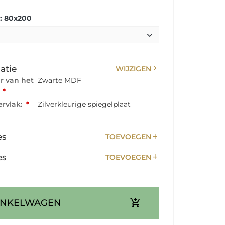
: 80x200
chevron_right
atie
WIJZIGEN
ur van het
Zwarte MDF
:
*
rvlak:
*
Zilverkleurige spiegelplaat
add
es
TOEVOEGEN
add
es
TOEVOEGEN
add_shopping_cart
INKELWAGEN