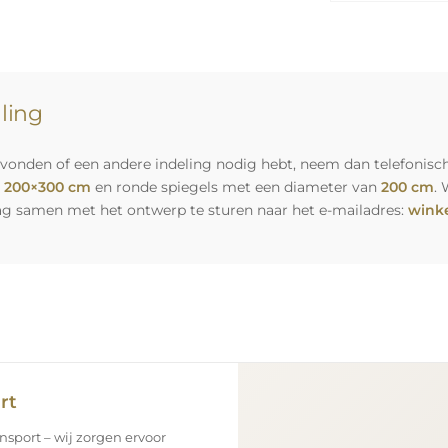
lling
vonden of een andere indeling nodig hebt, neem dan telefonisch
n
200×300 cm
en ronde spiegels met een diameter van
200 cm
. 
ag samen met het ontwerp te sturen naar het e-mailadres:
winke
rt
nsport – wij zorgen ervoor