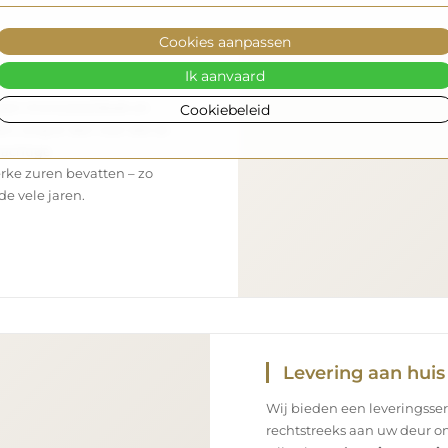
Cookies aanpassen
Ik aanvaard
 een microvezeldoek en
Cookiebeleid
en, zorg er dan voor dat ze
rachtige
rke zuren bevatten – zo
e vele jaren.
Levering aan huis
Wij bieden een leveringsse
rechtstreeks aan uw deur on