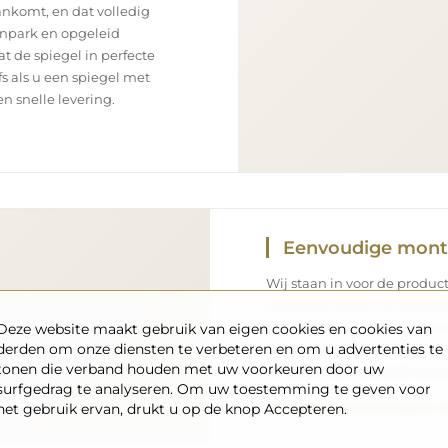
aankomt, en dat volledig
enpark en opgeleid
 de spiegel in perfecte
s als u een spiegel met
n snelle levering.
Eenvoudige mon
Wij staan in voor de product
installatie onder uw verantw
kenmerken van elke ruimte
Deze website maakt gebruik van eigen cookies en cookies van
derden om onze diensten te verbeteren en om u advertenties te
montageaccessoires aan. Di
tonen die verband houden met uw voorkeuren door uw
te kiezen die het beste pa
surfgedrag te analyseren. Om uw toestemming te geven voor
het gebruik ervan, drukt u op de knop Accepteren.
Lees onze installatiegids s