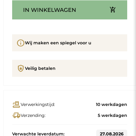
add_shopping_cart
IN WINKELWAGEN
info
Wij maken een spiegel voor u
shield_lock
Veilig betalen
conveyor_belt
Verwerkingstijd:
10 werkdagen
delivery_truck_speed
Verzending:
5 werkdagen
Verwachte leverdatum:
27.08.2026