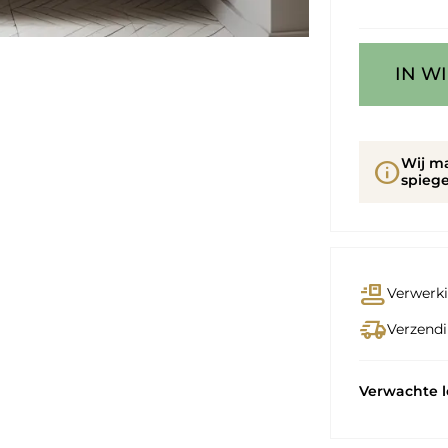
IN W
Wij m
info
spiege
conveyor_belt
Verwerki
delivery_truck_speed
Verzendi
Verwachte 