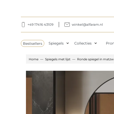
+49 17416 43109
winkel@alfaram.nl
expand_more
expand_more
Bestsellers
Spiegels
Collecties
Pro
Home
Spiegels met lijst
Ronde spiegel in matzwa