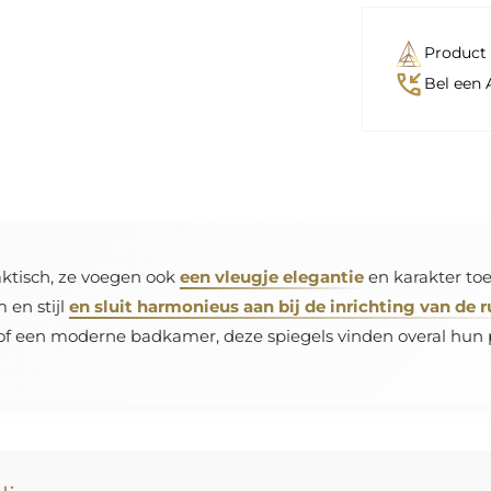
Product 
phone_callback
Bel een 
raktisch, ze voegen ook
een vleugje elegantie
en karakter toe 
 en stijl
en sluit harmonieus aan bij de inrichting van de 
f een moderne badkamer, deze spiegels vinden overal hun pl