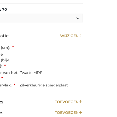
: 70
chevron_right
atie
WIJZIGEN
 (cm):
*
de
(bijv.
):
*
ur van het
Zwarte MDF
:
*
rvlak:
*
Zilverkleurige spiegelplaat
add
es
TOEVOEGEN
add
es
TOEVOEGEN