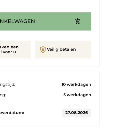
add_shopping_cart
INKELWAGEN
aken een
shield_lock
Veilig betalen
l voor u
ngstijd:
10 werkdagen
ng:
5 werkdagen
leverdatum:
27.08.2026