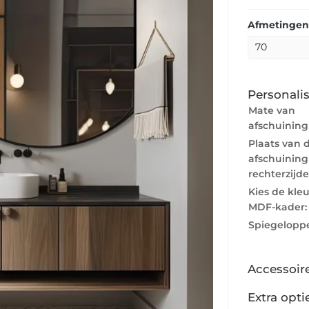
Afmetingen
Personalis
Mate van
afschuining
Plaats van 
afschuining 
rechterzijde
Kies de kle
MDF-kader
Spiegeloppe
Accessoir
Extra opti