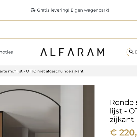
delivery_truck_speed
Gratis levering! Eigen wagenpark!
search
moties
rte mdf lijst - OTTO met afgeschuinde zijkant
Ronde 
lijst -
zijkant
€ 220