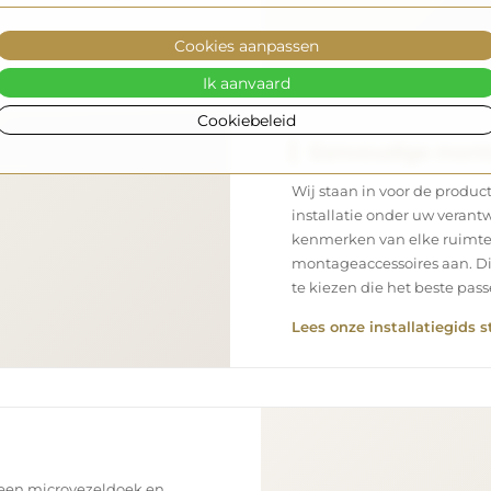
Cookies aanpassen
Ik aanvaard
Cookiebeleid
Eenvoudige mon
Wij staan in voor de product
installatie onder uw verantw
kenmerken van elke ruimte
montageaccessoires aan. Di
te kiezen die het beste pa
Lees onze installatiegids s
 een microvezeldoek en