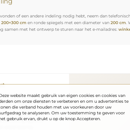
lling
vonden of een andere indeling nodig hebt, neem dan telefonisch
n
200×300 cm
en ronde spiegels met een diameter van
200 cm
. 
ag samen met het ontwerp te sturen naar het e-mailadres:
winke
rt
Deze website maakt gebruik van eigen cookies en cookies van
nsport – wij zorgen ervoor
derden om onze diensten te verbeteren en om u advertenties te
aankomt, en dat volledig
tonen die verband houden met uw voorkeuren door uw
enpark en opgeleid
surfgedrag te analyseren. Om uw toestemming te geven voor
 de spiegel in perfecte
het gebruik ervan, drukt u op de knop Accepteren.
s als u een spiegel met
n snelle levering.