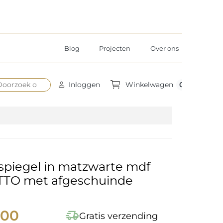
Blog
Projecten
Over ons
0
Inloggen
Winkelwagen
spiegel in matzwarte mdf
 OTTO met afgeschuinde
,00
delivery_truck_speed
Gratis verzending