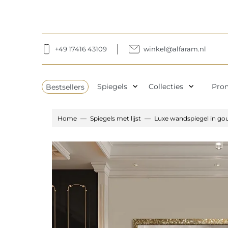
+49 17416 43109
winkel@alfaram.nl
expand_more
expand_more
Bestsellers
Spiegels
Collecties
Pro
Home
Spiegels met lijst
Luxe wandspiegel in gou