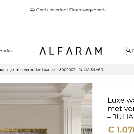
delivery_truck_speed
Gratis levering! Eigen wagenpark!
search
moties
den lijst met verouderd paneel – 8002002 – JULIA SILVER
Luxe wa
met ve
– JULIA
€ 1.07