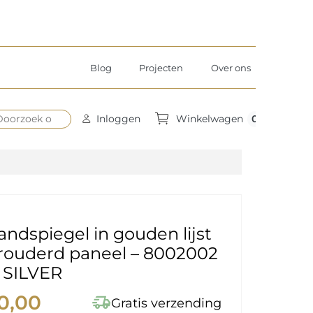
Blog
Projecten
Over ons
0
Inloggen
Winkelwagen
ndspiegel in gouden lijst
rouderd paneel – 8002002
 SILVER
0,00
delivery_truck_speed
Gratis verzending