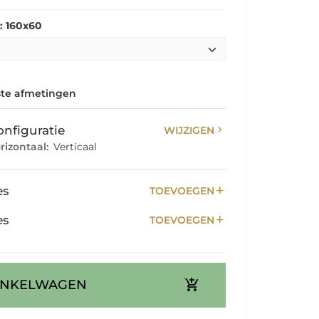
: 160x60
te afmetingen
chevron_right
onfiguratie
WIJZIGEN
rizontaal:
Verticaal
add
es
TOEVOEGEN
add
es
TOEVOEGEN
add_shopping_cart
INKELWAGEN