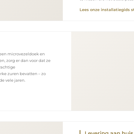
Lees onze installatiegids s
 een microvezeldoek en
en, zorg er dan voor dat ze
rachtige
rke zuren bevatten – zo
e vele jaren.
Levering aan huis