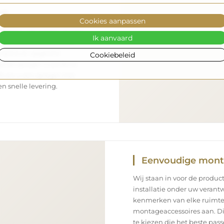
rt
Cookies aanpassen
nsport – wij zorgen ervoor
Ik aanvaard
aankomt, en dat volledig
enpark en opgeleid
Cookiebeleid
 de spiegel in perfecte
s als u een spiegel met
n snelle levering.
Eenvoudige mon
Wij staan in voor de product
installatie onder uw verantw
kenmerken van elke ruimte
montageaccessoires aan. Di
te kiezen die het beste pa