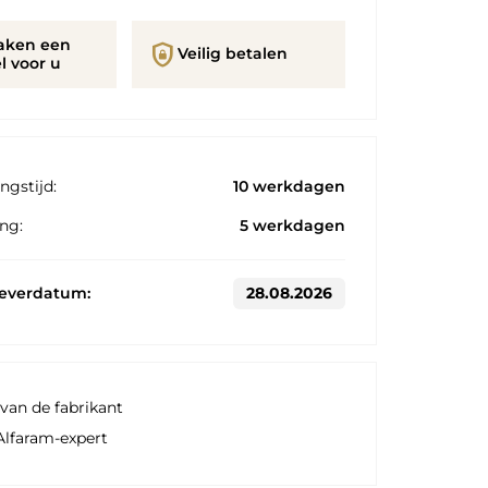
aken een
shield_lock
Veilig betalen
l voor u
ngstijd:
10 werkdagen
ng:
5 werkdagen
leverdatum:
28.08.2026
van de fabrikant
Alfaram-expert