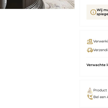
Wij m
info
spiege
conveyor_belt
Verwerki
delivery_truck_speed
Verzendi
Verwachte 
Product 
phone_callback
Bel een 