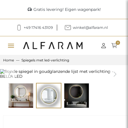
delivery_truck_speed
Gratis levering! Eigen wagenpark!
+49 17416 43109
winkel@alfaram.nl
menu
0
Home
Spiegels met led-verlichting
Previous
Next