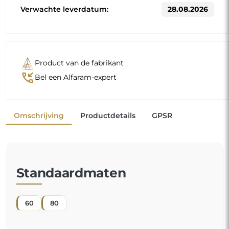
Verwachte leverdatum:
28.08.2026
Product van de fabrikant
phone_callback
Bel een Alfaram-expert
Omschrijving
Productdetails
GPSR
Standaardmaten
60
80