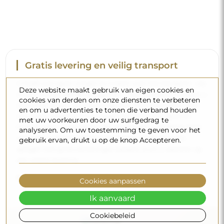
Gratis levering en veilig transport
U hoeft zich geen zorgen te maken over het transport – wij
Deze website maakt gebruik van eigen cookies en
zorgen ervoor dat de spiegel die u heeft besteld veilig bij u
cookies van derden om onze diensten te verbeteren
aankomt, en dat volledig kosteloos. Wij beschikken over
en om u advertenties te tonen die verband houden
ons eigen wagenpark en opgeleid personeel, daarom
met uw voorkeuren door uw surfgedrag te
kunnen wij u garanderen dat de spiegel in perfecte staat
analyseren. Om uw toestemming te geven voor het
aankomt, zonder bijkomende kosten. Zelfs als u een
gebruik ervan, drukt u op de knop Accepteren.
spiegel met grote afmetingen bestelt, kunt u rekenen op
een snelle levering.
Bekijk hoe wij onze spiegels verpakken.
Cookies aanpassen
Ik aanvaard
Cookiebeleid