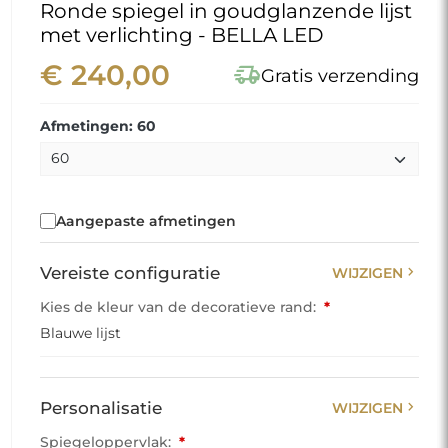
Ronde spiegel in goudglanzende lijst
met verlichting - BELLA LED
€ 240,00
delivery_truck_speed
Gratis verzending
Afmetingen: 60
Aangepaste afmetingen
chevron_right
Vereiste configuratie
WIJZIGEN
Kies de kleur van de decoratieve rand:
*
Blauwe lijst
chevron_right
Personalisatie
WIJZIGEN
Spiegeloppervlak:
*