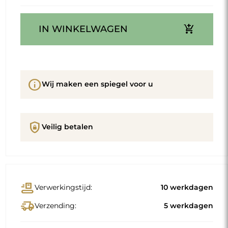
add_shopping_cart
IN WINKELWAGEN
info
Wij maken een spiegel voor u
shield_lock
Veilig betalen
conveyor_belt
Verwerkingstijd:
10 werkdagen
delivery_truck_speed
Verzending:
5 werkdagen