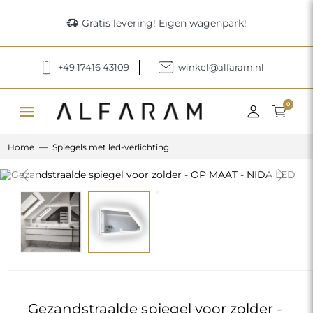
delivery_truck_speed
Gratis levering! Eigen wagenpark!
+49 17416 43109
winkel@alfaram.nl
menu
0
Home
Spiegels met led-verlichting
Previous
Next
Gezandstraalde spiegel voor zolder -