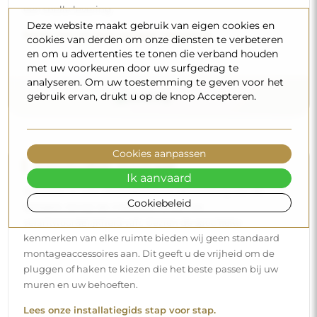
een snelle levering.
Deze website maakt gebruik van eigen cookies en
Bekijk hoe wij onze spiegels verpakken.
cookies van derden om onze diensten te verbeteren
en om u advertenties te tonen die verband houden
met uw voorkeuren door uw surfgedrag te
analyseren. Om uw toestemming te geven voor het
gebruik ervan, drukt u op de knop Accepteren.
Cookies aanpassen
Eenvoudige montage
Ik aanvaard
Wij staan in voor de productie en de levering van de
Cookiebeleid
spiegels, terwijl de installatie onder uw
verantwoordelijkheid valt. Gezien de specifieke
kenmerken van elke ruimte bieden wij geen standaard
montageaccessoires aan. Dit geeft u de vrijheid om de
pluggen of haken te kiezen die het beste passen bij uw
muren en uw behoeften.
Lees onze installatiegids stap voor stap.