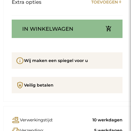
add
Extra opties
TOEVOEGEN
add_shopping_cart
IN WINKELWAGEN
info
Wij maken een spiegel voor u
shield_lock
Veilig betalen
conveyor_belt
Verwerkingstijd:
10 werkdagen
delivery_truck_speed
Verzending:
5 werkdagen