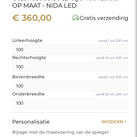
OP MAAT - NIDA LED
€ 360,00
delivery_truck_speed
Gratis verzending
Linkerhoogte
vanaf 1 tot 300 cm
Rechterhoogte
vanaf 50 tot 300 cm
Bovenbreedte
vanaf 1 tot 200 cm
Onderbreedte
vanaf 50 tot 200 cm
chevron_right
Personalisatie
WIJZIGEN
Bijlage met de maatvoering van de spiegel: