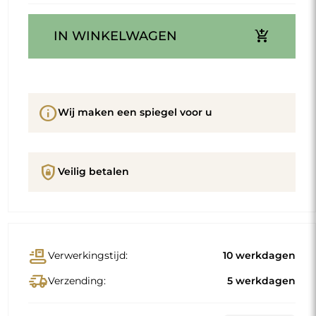
add_shopping_cart
IN WINKELWAGEN
info
Wij maken een spiegel voor u
shield_lock
Veilig betalen
conveyor_belt
Verwerkingstijd:
10 werkdagen
delivery_truck_speed
Verzending:
5 werkdagen