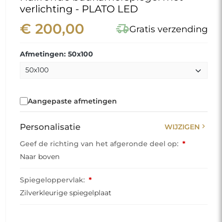
verlichting - PLATO LED
€ 200,00
delivery_truck_speed
Gratis verzending
Afmetingen: 50x100
Aangepaste afmetingen
chevron_right
Personalisatie
WIJZIGEN
Geef de richting van het afgeronde deel op:
*
Naar boven
Spiegeloppervlak:
*
Zilverkleurige spiegelplaat