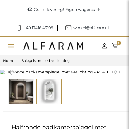
delivery_truck_speed
Gratis levering! Eigen wagenpark!
+49 17416 43109
winkel@alfaram.nl
menu
0
Home
Spiegels met led-verlichting
Previous
Next
Halfronde badkamerspiegel met