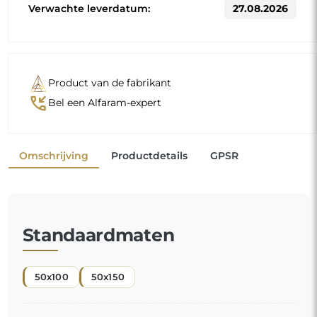
Verwachte leverdatum:
27.08.2026
Product van de fabrikant
phone_callback
Bel een Alfaram-expert
Omschrijving
Productdetails
GPSR
Standaardmaten
50x100
50x150