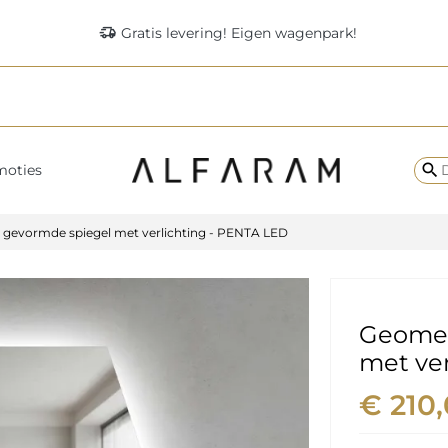
delivery_truck_speed
Gratis levering! Eigen wagenpark!
search
moties
gevormde spiegel met verlichting - PENTA LED
Geomet
met ver
€ 210