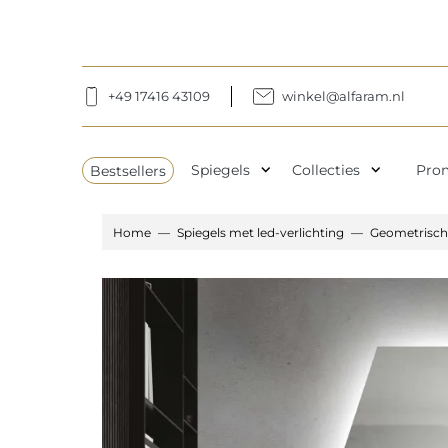
+49 17416 43109
winkel@alfaram.nl
expand_more
expand_more
Bestsellers
Spiegels
Collecties
Pro
Home
Spiegels met led-verlichting
Geometrisch 