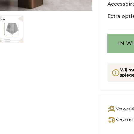
Accessoir
Extra opti
IN W
Wij m
info
spiege
conveyor_belt
Verwerki
delivery_truck_speed
Verzendi