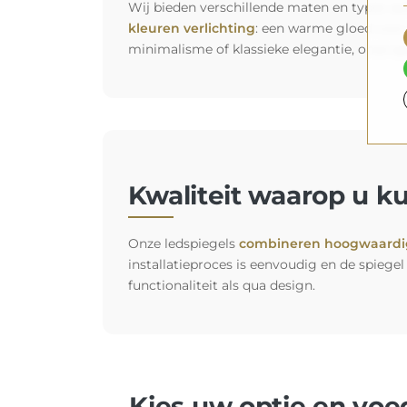
Wij bieden verschillende maten en types spie
kleuren verlichting
: een warme gloed voor 
minimalisme of klassieke elegantie, onze s
Kwaliteit waarop u k
Onze ledspiegels
combineren hoogwaardig
installatieproces is eenvoudig en de spiegel 
functionaliteit als qua design.
Kies uw optie en vo