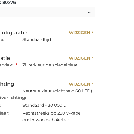
: 80x76
chevron_right
onfiguratie
WIJZIGEN
e:
Standaardtijd
chevron_right
atie
WIJZIGEN
rvlak:
*
Zilverkleurige spiegelplaat
chevron_right
chting
WIJZIGEN
Neutrale kleur (dichtheid 60 LED)
verlichting:
:
Standaard - 30 000 u
laar:
Rechtstreeks op 230 V-kabel
onder wandschakelaar