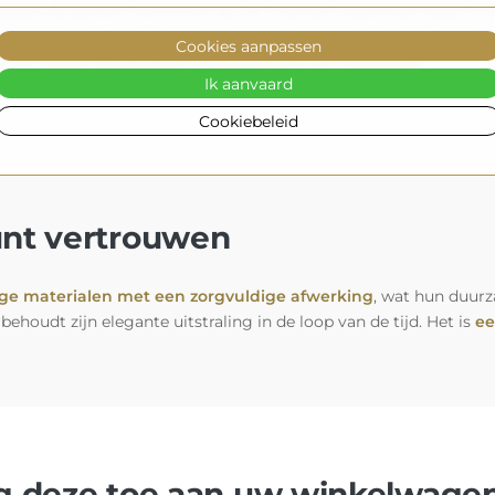
gels die perfect aansluiten bij uw interieur (optioneel tegen mee
een gezellige sfeer of een feller en intenser licht, ideaal voor
Cookies aanpassen
piegel
vormt de perfecte aanvulling op uw inrichting
.
Ik aanvaard
Cookiebeleid
unt vertrouwen
e materialen met een zorgvuldige afwerking
, wat hun duurz
behoudt zijn elegante uitstraling in de loop van de tijd. Het is
ee
eg deze toe aan uw winkelwagen