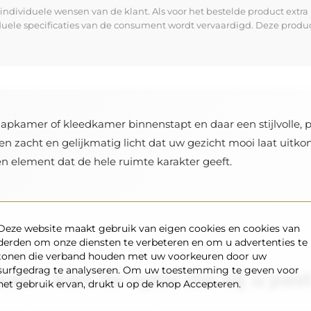
dividuele wensen van de klant. Als voor het bestelde product extra 
iduele specificaties van de consument wordt vervaardigd. Deze prod
apkamer of kleedkamer binnenstapt en daar een stijlvolle, pe
en zacht en gelijkmatig licht dat uw gezicht mooi laat uit
een element dat de hele ruimte karakter geeft.
Deze website maakt gebruik van eigen cookies en cookies van
derden om onze diensten te verbeteren en om u advertenties te
tonen die verband houden met uw voorkeuren door uw
surfgedrag te analyseren. Om uw toestemming te geven voor
an – kies de optie die bij u pas
het gebruik ervan, drukt u op de knop Accepteren.