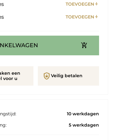
add
es
TOEVOEGEN
add
es
TOEVOEGEN
add_shopping_cart
INKELWAGEN
aken een
shield_lock
Veilig betalen
l voor u
ngstijd:
10 werkdagen
ng:
5 werkdagen