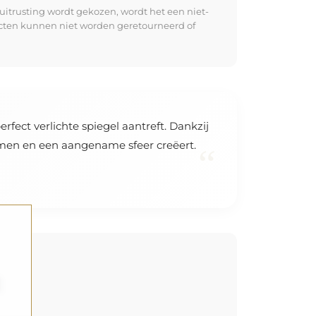
uitrusting wordt gekozen, wordt het een niet-
ucten kunnen niet worden geretourneerd of
rfect verlichte spiegel aantreft. Dankzij
komen en een aangename sfeer creëert.
“
t