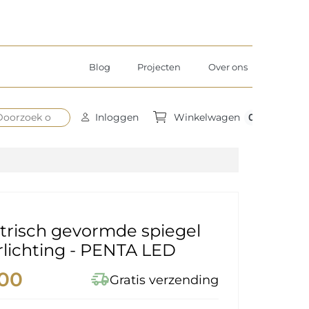
Blog
Projecten
Over ons
0
Inloggen
Winkelwagen
risch gevormde spiegel
lichting - PENTA LED
,00
delivery_truck_speed
Gratis verzending