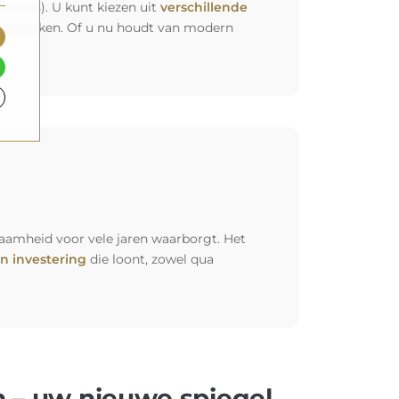
rprijs). U kunt kiezen uit
verschillende
 het opmaken. Of u nu houdt van modern
aamheid voor vele jaren waarborgt. Het
n investering
die loont, zowel qua
 – uw nieuwe spiegel