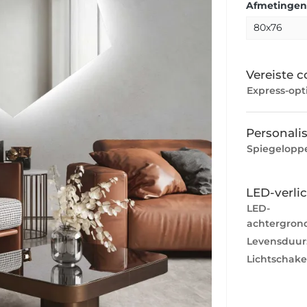
Afmetingen
Vereiste c
Express-opti
Personalis
Spiegeloppe
LED-verli
LED-
achtergrond
Levensduur
Lichtschake