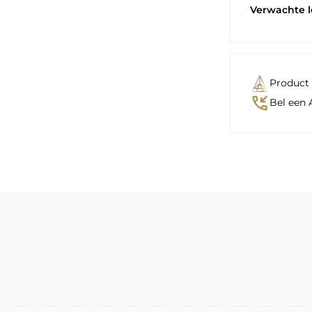
Verwachte 
Product 
phone_callback
Bel een 