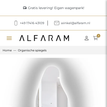
delivery_truck_speed
Gratis levering! Eigen wagenpark!
+49 17416 43109
winkel@alfaram.nl
menu
0
Home
Organische spiegels