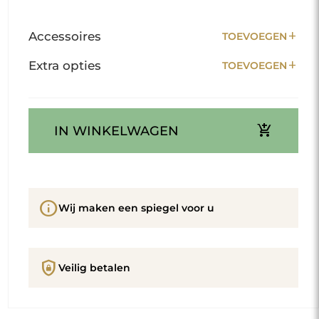
add
Accessoires
TOEVOEGEN
add
Extra opties
TOEVOEGEN
add_shopping_cart
IN WINKELWAGEN
info
Wij maken een spiegel voor u
shield_lock
Veilig betalen