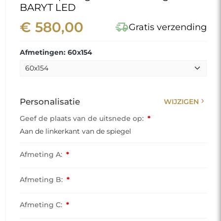
BARYT LED
€ 580,00
delivery_truck_speed
Gratis verzending
Afmetingen: 60x154
chevron_right
Personalisatie
WIJZIGEN
Geef de plaats van de uitsnede op:
*
Aan de linkerkant van de spiegel
Afmeting A:
*
Afmeting B:
*
Afmeting C:
*