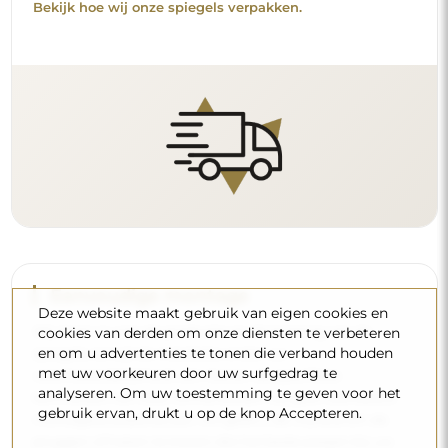
Bekijk hoe wij onze spiegels verpakken.
Eenvoudige montage
Deze website maakt gebruik van eigen cookies en
Wij staan in voor de productie en de levering van de
cookies van derden om onze diensten te verbeteren
en om u advertenties te tonen die verband houden
spiegels, terwijl de installatie onder uw
met uw voorkeuren door uw surfgedrag te
verantwoordelijkheid valt. Gezien de specifieke
analyseren. Om uw toestemming te geven voor het
kenmerken van elke ruimte bieden wij geen standaard
gebruik ervan, drukt u op de knop Accepteren.
montageaccessoires aan. Dit geeft u de vrijheid om de
pluggen of haken te kiezen die het beste passen bij uw