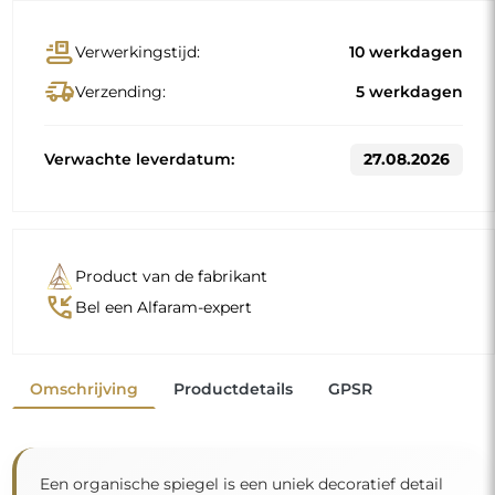
conveyor_belt
Verwerkingstijd:
10 werkdagen
delivery_truck_speed
Verzending:
5 werkdagen
Verwachte leverdatum:
27.08.2026
Product van de fabrikant
phone_callback
Bel een Alfaram-expert
Omschrijving
Productdetails
GPSR
Een organische spiegel is een uniek decoratief detail