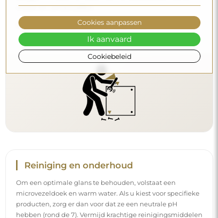
muren en uw behoeften.
Cookies aanpassen
Lees onze installatiegids stap voor stap.
Ik aanvaard
Cookiebeleid
Reiniging en onderhoud
Om een optimale glans te behouden, volstaat een
microvezeldoek en warm water. Als u kiest voor specifieke
producten, zorg er dan voor dat ze een neutrale pH
hebben (rond de 7). Vermijd krachtige reinigingsmiddelen