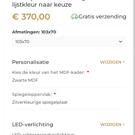
lijstkleur naar keuze
€ 370,00
delivery_truck_speed
Gratis verzending
Afmetingen: 103x70
chevron_right
Personalisatie
WIJZIGEN
Kies de kleur van het MDF-kader:
*
Zwarte MDF
Spiegeloppervlak:
*
Zilverkleurige spiegelplaat
chevron_right
LED-verlichting
WIJZIGEN
LED-achtergrondverlichting: