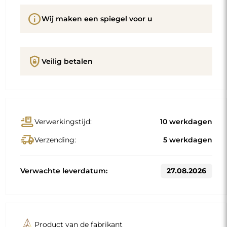
info
Wij maken een spiegel voor u
shield_lock
Veilig betalen
conveyor_belt
Verwerkingstijd:
10 werkdagen
delivery_truck_speed
Verzending:
5 werkdagen
Verwachte leverdatum:
27.08.2026
Product van de fabrikant