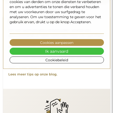
cookies van derden om onze diensten te verbeteren
en om u advertenties te tonen die verband houden
met uw voorkeuren door uw surfgedrag te
analyseren. Om uw toestemming te geven voor het
Reiniging en onderhoud
gebruik ervan, drukt u op de knop Accepteren.
Om een optimale glans te behouden, volstaat een
microvezeldoek en warm water. Als u kiest voor specifieke
producten, zorg er dan voor dat ze een neutrale pH
Cookies aanpassen
hebben (rond de 7). Vermijd krachtige reinigingsmiddelen
Ik aanvaard
die azijn, ammoniak of sterke zuren bevatten – zo bewaart
u een mooie weerspiegeling gedurende vele jaren.
Cookiebeleid
Wilt u meer weten?
Lees meer tips op onze blog.