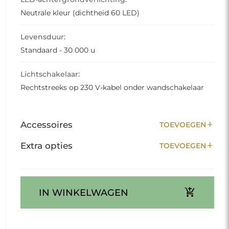
Neutrale kleur (dichtheid 60 LED)
Levensduur:
Standaard - 30 000 u
Lichtschakelaar:
Rechtstreeks op 230 V-kabel onder wandschakelaar
add
Accessoires
TOEVOEGEN
add
Extra opties
TOEVOEGEN
add_shopping_cart
IN WINKELWAGEN