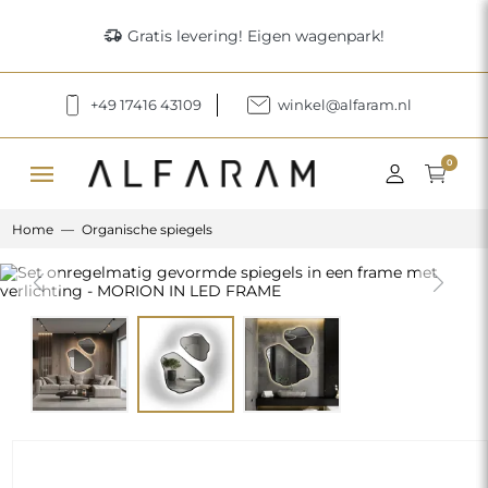
delivery_truck_speed
Gratis levering! Eigen wagenpark!
+49 17416 43109
winkel@alfaram.nl
menu
0
Home
Organische spiegels
Previous
Next