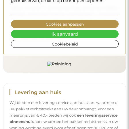
gebruik ervan, drukt u op de knop Accepteren.
producten, zorg er dan voor dat ze een neutrale pH
hebben (rond de 7). Vermijd krachtige reinigingsmiddelen
die azijn, ammoniak of sterke zuren bevatten – zo bewaart
u een mooie weerspiegeling gedurende vele jaren.
Cookies aanpassen
Wilt u meer weten?
Ik aanvaard
Lees meer tips op onze blog.
Cookiebeleid
Levering aan huis
Wij bieden een leveringsservice aan huis aan, waarmee u
uw pakket rechtstreeks aan uw deur ontvangt. Voor een
meerprijs van € 40,- bieden wij ook
een leveringsservice
binnenshuis
aan, waarmee het pakket rechtstreeks in uw
woning wordt geleverd (voor afmetingen tot 80×120 cm of