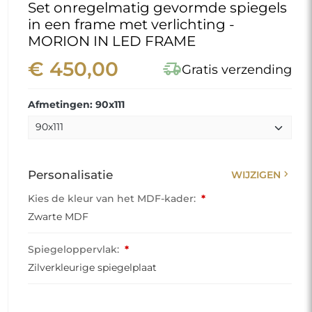
Set onregelmatig gevormde spiegels
in een frame met verlichting -
MORION IN LED FRAME
€ 450,00
delivery_truck_speed
Gratis verzending
Afmetingen: 90x111
chevron_right
Personalisatie
WIJZIGEN
Kies de kleur van het MDF-kader:
*
Zwarte MDF
Spiegeloppervlak:
*
Zilverkleurige spiegelplaat