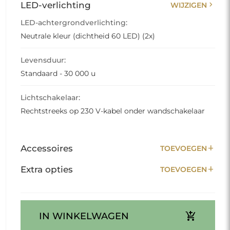
chevron_right
LED-verlichting
WIJZIGEN
LED-achtergrondverlichting:
Neutrale kleur (dichtheid 60 LED) (2x)
Levensduur:
Standaard - 30 000 u
Lichtschakelaar:
Rechtstreeks op 230 V-kabel onder wandschakelaar
add
Accessoires
TOEVOEGEN
add
Extra opties
TOEVOEGEN
add_shopping_cart
IN WINKELWAGEN