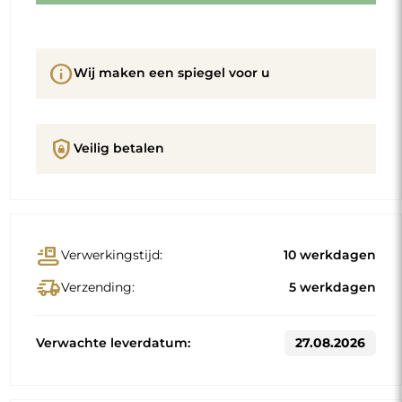
info
Wij maken een spiegel voor u
shield_lock
Veilig betalen
conveyor_belt
Verwerkingstijd:
10 werkdagen
delivery_truck_speed
Verzending:
5 werkdagen
Verwachte leverdatum:
27.08.2026