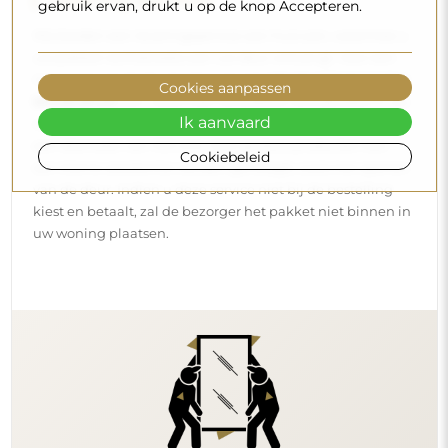
gebruik ervan, drukt u op de knop Accepteren.
Wij bieden een leveringsservice aan huis aan, waarmee u
uw pakket rechtstreeks aan uw deur ontvangt. Voor een
meerprijs van € 40,- bieden wij ook
een leveringsservice
Cookies aanpassen
binnenshuis
aan, waarmee het pakket rechtstreeks in uw
Ik aanvaard
woning wordt geleverd (voor afmetingen tot 80×120 cm of
een diameter van 100 cm). Voor grotere producten kan
Cookiebeleid
een kleine assistentie worden gevraagd, zoals het openen
van de deur. Indien u deze service niet bij de bestelling
kiest en betaalt, zal de bezorger het pakket niet binnen in
uw woning plaatsen.