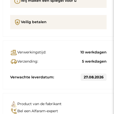
info
Wij maken een spiegel voor u
shield_lock
Veilig betalen
conveyor_belt
Verwerkingstijd:
10 werkdagen
delivery_truck_speed
Verzending:
5 werkdagen
Verwachte leverdatum:
27.08.2026
Product van de fabrikant
phone_callback
Bel een Alfaram-expert