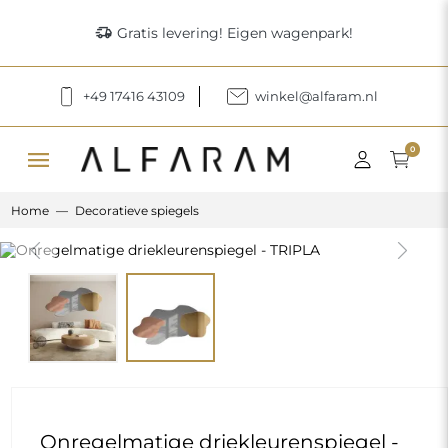
delivery_truck_speed
Gratis levering! Eigen wagenpark!
+49 17416 43109
winkel@alfaram.nl
menu
0
Home
Decoratieve spiegels
Previous
Next
Onregelmatige driekleurenspiegel -