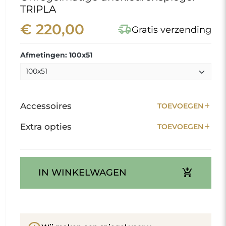
TRIPLA
€ 220,00
delivery_truck_speed
Gratis verzending
Afmetingen: 100x51
add
Accessoires
TOEVOEGEN
add
Extra opties
TOEVOEGEN
add_shopping_cart
IN WINKELWAGEN