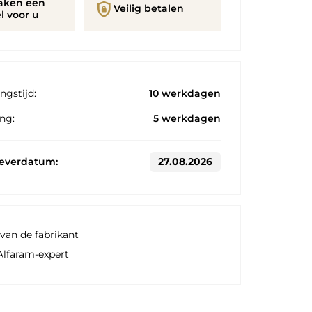
aken een
shield_lock
Veilig betalen
l voor u
ngstijd:
10 werkdagen
ng:
5 werkdagen
leverdatum:
27.08.2026
van de fabrikant
Alfaram-expert