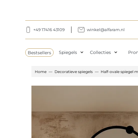
+49 17416 43109
winkel@alfaram.nl
expand_more
expand_more
Bestsellers
Spiegels
Collecties
Pro
Home
Decoratieve spiegels
Half-ovale spiegel m