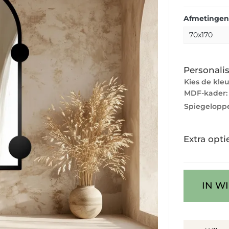
Afmetingen
Personalis
Kies de kle
MDF-kader
Spiegeloppe
Extra opti
IN W