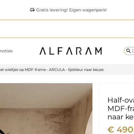
delivery_truck_speed
Gratis levering! Eigen wagenpark!
search
moties
et wieltjes op MDF-frame - ARCULA - lijstkleur naar keuze
Half-ov
MDF-fra
naar k
€ 490