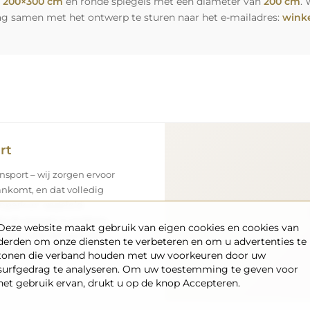
n
200×300 cm
en ronde spiegels met een diameter van
200 cm
. 
ag samen met het ontwerp te sturen naar het e-mailadres:
winke
rt
nsport – wij zorgen ervoor
aankomt, en dat volledig
enpark en opgeleid
 de spiegel in perfecte
Deze website maakt gebruik van eigen cookies en cookies van
s als u een spiegel met
derden om onze diensten te verbeteren en om u advertenties te
n snelle levering.
tonen die verband houden met uw voorkeuren door uw
surfgedrag te analyseren. Om uw toestemming te geven voor
het gebruik ervan, drukt u op de knop Accepteren.