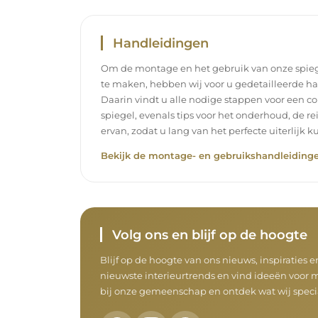
Handleidingen
Om de montage en het gebruik van onze spieg
te maken, hebben wij voor u gedetailleerde h
Daarin vindt u alle nodige stappen voor een c
spiegel, evenals tips voor het onderhoud, de r
ervan, zodat u lang van het perfecte uiterlijk k
Bekijk de montage- en gebruikshandleidinge
Volg ons en blijf op de hoogte
Blijf op de hoogte van ons nieuws, inspiraties 
nieuwste interieurtrends en vind ideeën voor mo
bij onze gemeenschap en ontdek wat wij specia