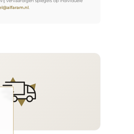
Wij vervaardigen spiegels op individuele
l@alfaram.nl
.