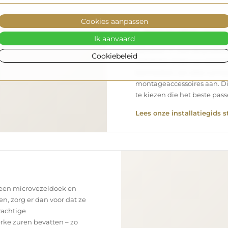
Cookies aanpassen
Eenvoudige mon
Ik aanvaard
Wij staan in voor de product
Cookiebeleid
installatie onder uw verantw
kenmerken van elke ruimte
montageaccessoires aan. Di
te kiezen die het beste pa
Lees onze installatiegids s
 een microvezeldoek en
en, zorg er dan voor dat ze
rachtige
rke zuren bevatten – zo