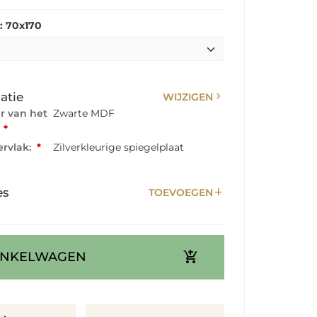
: 70x170
chevron_right
atie
WIJZIGEN
ur van het
Zwarte MDF
:
*
rvlak:
*
Zilverkleurige spiegelplaat
add
es
TOEVOEGEN
add_shopping_cart
INKELWAGEN