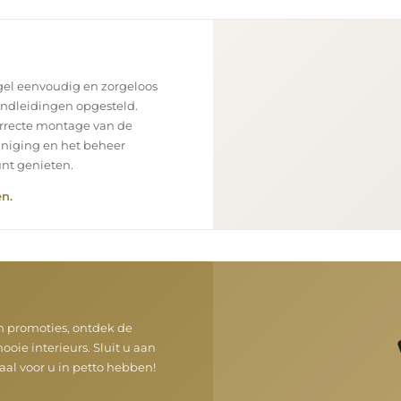
el eenvoudig en zorgeloos
andleidingen opgesteld.
orrecte montage van de
einiging en het beheer
unt genieten.
n.
en promoties, ontdek de
oie interieurs. Sluit u aan
al voor u in petto hebben!