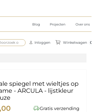
Blog
Projecten
Over ons
0
Inloggen
Winkelwagen
ale spiegel met wieltjes op
me - ARCULA - lijstkleur
euze
,00
delivery_truck_speed
Gratis verzending