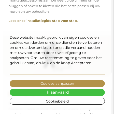
Om een optimale glans te behouden, volstaat een
microvezeldoek en warm water. Als u kiest voor specifieke
producten, zorg er dan voor dat ze een neutrale pH
hebben (rond de 7). Vermijd krachtige reinigingsmiddelen
die azijn, ammoniak of sterke zuren bevatten – zo bewaart
u een mooie weerspiegeling gedurende vele jaren.
Deze website maakt gebruik van eigen cookies en
Wilt u meer weten?
cookies van derden om onze diensten te verbeteren
Lees meer tips op onze blog.
en om u advertenties te tonen die verband houden
met uw voorkeuren door uw surfgedrag te
analyseren. Om uw toestemming te geven voor het
gebruik ervan, drukt u op de knop Accepteren.
Cookies aanpassen
Levering aan huis
Ik aanvaard
Cookiebeleid
Wij bieden een leveringsservice aan huis aan, waarmee u
uw pakket rechtstreeks aan uw deur ontvangt. Voor een
meerprijs van € 40,- bieden wij ook
een leveringsservice