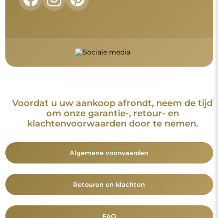
FAQ
Aanvullende informatie
De spiegelmodellen, foto's en beschrijvingen zijn beschermd
door auteursrecht. Alle rechten voorbehouden © Alfaram sp. z
o.o. Het is verboden om de modellen, foto's en beschrijvingen
van de spiegels te kopiëren, te verkopen of te verspreiden
zonder voorafgaande toestemming van © Alfaram sp. z o.o.
Elk onrechtmatig gebruik van content die onder intellectuele
eigendom valt (met name voor commerciële doeleinden)
vormt een strafbaar feit.
De decoratieve elementen op de foto's dienen uitsluitend ter
illustratie van de enscenering en zijn niet bij de spiegel
inbegrepen.