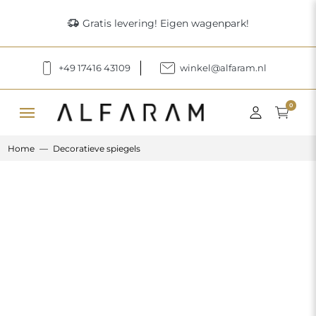
delivery_truck_speed
Gratis levering! Eigen wagenpark!
+49 17416 43109
winkel@alfaram.nl
menu
0
Home
Decoratieve spiegels
Previous
Next