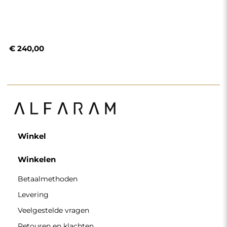
Veelgestelde vragen
Retouren en klachten
Algemene voorwaarden
Privacybeleid
Cookiebeleid
Nieuwsbriefvoorwaarden
Over ons
Volg ons
Partnerschap
Instagram
Contacteer ons
Facebook
Pinterest
CONTACT