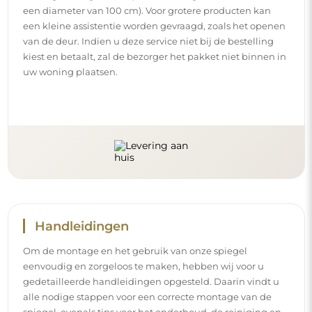
gedetailleerde handleidingen opgesteld. Daarin vindt u
alle nodige stappen voor een correcte montage van de
spiegel, evenals tips voor het onderhoud, de reiniging en
het beheer ervan, zodat u lang van het perfecte uiterlijk
kunt genieten.
Bekijk de montage- en gebruikshandleidingen.
Volg ons en blijf op de hoogte
Blijf op de hoogte van ons nieuws, inspiraties en
promoties, ontdek de nieuwste interieurtrends en vind
ideeën voor mooie interieurs. Sluit u aan bij onze
gemeenschap en ontdek wat wij speciaal voor u in petto
hebben!