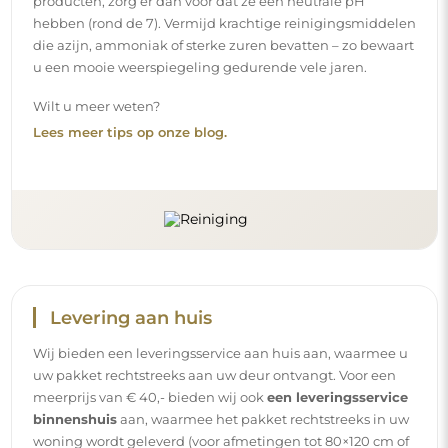
binnenshuis
aan, waarmee het pakket rechtstreeks in uw
woning wordt geleverd (voor afmetingen tot 80×120 cm of
een diameter van 100 cm). Voor grotere producten kan
een kleine assistentie worden gevraagd, zoals het openen
van de deur. Indien u deze service niet bij de bestelling
kiest en betaalt, zal de bezorger het pakket niet binnen in
uw woning plaatsen.
Handleidingen
Om de montage en het gebruik van onze spiegel
eenvoudig en zorgeloos te maken, hebben wij voor u