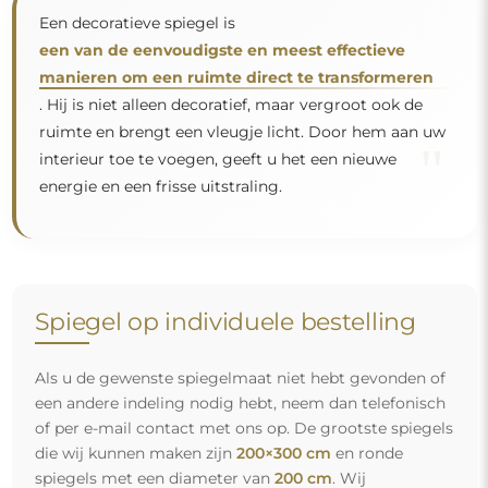
die wij kunnen maken zijn
200×300 cm
en ronde
spiegels met een diameter van
200 cm
. Wij
vervaardigen spiegels op individuele bestelling. Wij
nodigen u uit om uw aanvraag samen met het
ontwerp te sturen naar het e-mailadres:
winkel@alfaram.nl
.
Gratis levering en veilig transport
U hoeft zich geen zorgen te maken over het transport – wij
zorgen ervoor dat de spiegel die u heeft besteld veilig bij u
aankomt, en dat volledig kosteloos. Wij beschikken over
ons eigen wagenpark en opgeleid personeel, daarom
kunnen wij u garanderen dat de spiegel in perfecte staat