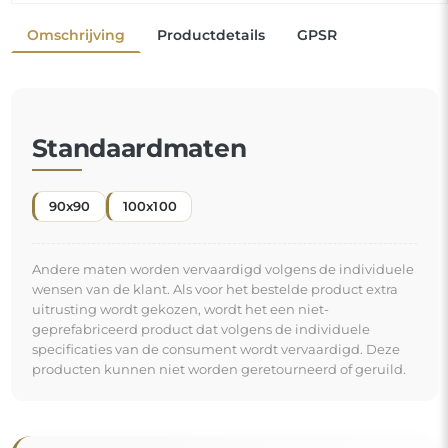
Een decoratieve spiegel is
een van de eenvoudigste en meest effectieve
manieren om een ruimte direct te transformeren
. Hij is niet alleen decoratief, maar vergroot ook de
ruimte en brengt een vleugje licht. Door hem aan uw
"
interieur toe te voegen, geeft u het een nieuwe
energie en een frisse uitstraling.
Spiegel op individuele bestelling
Als u de gewenste spiegelmaat niet hebt gevonden of
een andere indeling nodig hebt, neem dan telefonisch
of per e-mail contact met ons op. De grootste spiegels