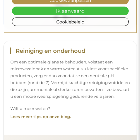
Cookies aanpassen
Ik aanvaard
Cookiebeleid
Levering aan huis
Wij bieden een leveringsservice aan huis aan, waarmee u
uw pakket rechtstreeks aan uw deur ontvangt. Voor een
meerprijs van € 40,- bieden wij ook
een leveringsservice
binnenshuis
aan, waarmee het pakket rechtstreeks in uw
woning wordt geleverd (voor afmetingen tot 80×120 cm of
een diameter van 100 cm). Voor grotere producten kan
een kleine assistentie worden gevraagd, zoals het openen
van de deur. Indien u deze service niet bij de bestelling
kiest en betaalt, zal de bezorger het pakket niet binnen in
uw woning plaatsen.