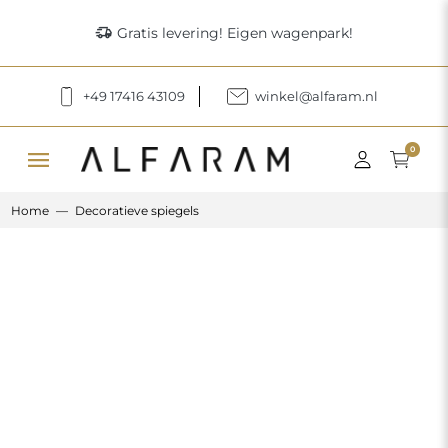
delivery_truck_speed
Gratis levering! Eigen wagenpark!
+49 17416 43109
winkel@alfaram.nl
menu
0
Home
Decoratieve spiegels
Previous
Next