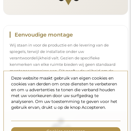
Reiniging en onderhoud
Om een optimale glans te behouden, volstaat een
microvezeldoek en warm water. Als u kiest voor specifieke
Deze website maakt gebruik van eigen cookies en
cookies van derden om onze diensten te verbeteren
producten, zorg er dan voor dat ze een neutrale pH
en om u advertenties te tonen die verband houden
hebben (rond de 7). Vermijd krachtige reinigingsmiddelen
met uw voorkeuren door uw surfgedrag te
die azijn, ammoniak of sterke zuren bevatten – zo bewaart
analyseren. Om uw toestemming te geven voor het
u een mooie weerspiegeling gedurende vele jaren.
gebruik ervan, drukt u op de knop Accepteren.
Wilt u meer weten?
Lees meer tips op onze blog.