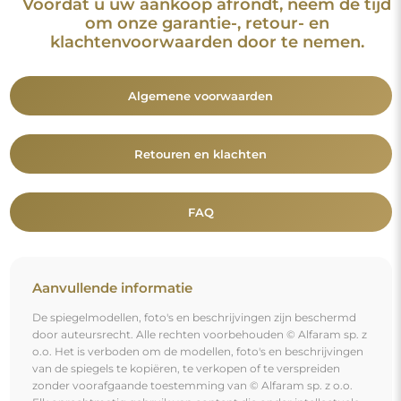
van de spiegels te kopiëren, te verkopen of te verspreiden
zonder voorafgaande toestemming van © Alfaram sp. z o.o.
Elk onrechtmatig gebruik van content die onder intellectuele
eigendom valt (met name voor commerciële doeleinden)
vormt een strafbaar feit.
De decoratieve elementen op de foto's dienen uitsluitend ter
illustratie van de enscenering en zijn niet bij de spiegel
inbegrepen.
Je bent misschien ook geïnteresseerd in
Decoratieve spiegel 5 wielen in MDF lijst - DYZMA -
lijstkleur naar keuze