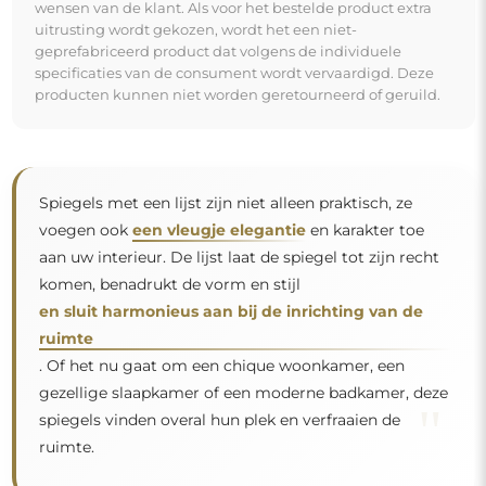
ruimte.
Spiegel op individuele bestelling
Als u de gewenste spiegelmaat niet hebt gevonden of
een andere indeling nodig hebt, neem dan telefonisch
of per e-mail contact met ons op. De grootste spiegels
die wij kunnen maken zijn
200×300 cm
en ronde
spiegels met een diameter van
200 cm
. Wij
vervaardigen spiegels op individuele bestelling. Wij
nodigen u uit om uw aanvraag samen met het
ontwerp te sturen naar het e-mailadres:
winkel@alfaram.nl
.