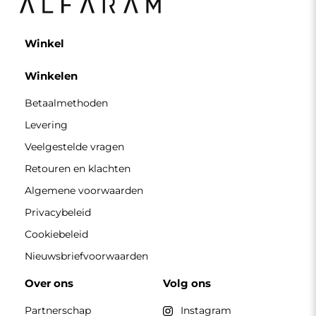
Partnerschap
Instagram
Contacteer ons
Facebook
Pinterest
CONTACT
Wij zijn geopend van maandag tot en met vrijdag van 7.00
tot 15.00 uur
Telefoon
+49 17416 43109
winkel@alfaram.nl
Alfaram sp. z o.o. © 2026
Uitvoering:
AbcWeb.pl