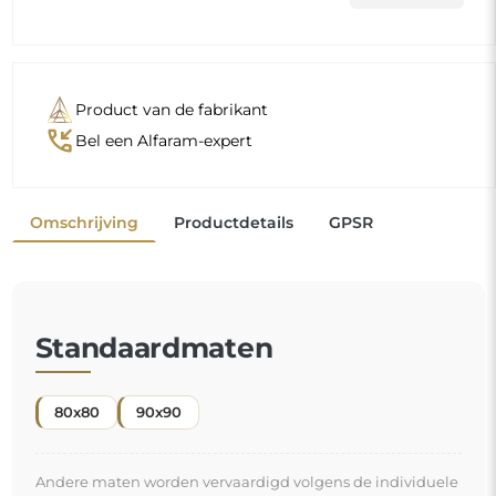
Andere maten worden vervaardigd volgens de individuele
wensen van de klant. Als voor het bestelde product extra
uitrusting wordt gekozen, wordt het een niet-
geprefabriceerd product dat volgens de individuele
specificaties van de consument wordt vervaardigd. Deze
producten kunnen niet worden geretourneerd of geruild.
Spiegels met een lijst zijn niet alleen praktisch, ze
voegen ook
een vleugje elegantie
en karakter toe
aan uw interieur. De lijst laat de spiegel tot zijn recht
komen, benadrukt de vorm en stijl
en sluit harmonieus aan bij de inrichting van de
ruimte
. Of het nu gaat om een chique woonkamer, een
gezellige slaapkamer of een moderne badkamer, deze
"
spiegels vinden overal hun plek en verfraaien de