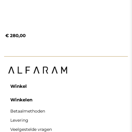
Veelgestelde vragen
Retouren en klachten
Algemene voorwaarden
Privacybeleid
Cookiebeleid
Nieuwsbriefvoorwaarden
Over ons
Volg ons
Partnerschap
Instagram
Contacteer ons
Facebook
Pinterest
CONTACT