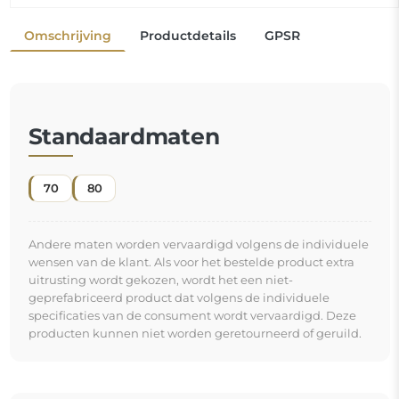
Spiegel op individuele bestelling
Als u de gewenste spiegelmaat niet hebt gevonden of
een andere indeling nodig hebt, neem dan telefonisch
of per e-mail contact met ons op. De grootste spiegels
die wij kunnen maken zijn
200×300 cm
en ronde
spiegels met een diameter van
200 cm
. Wij
vervaardigen spiegels op individuele bestelling. Wij
nodigen u uit om uw aanvraag samen met het
ontwerp te sturen naar het e-mailadres:
winkel@alfaram.nl
.