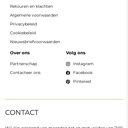
Wij zijn geopend van maandag tot en met vrijdag van 7.00
tot 15.00 uur
Telefoon
+49 17416 43109
winkel@alfaram.nl
Alfaram sp. z o.o. © 2026
Uitvoering:
AbcWeb.pl