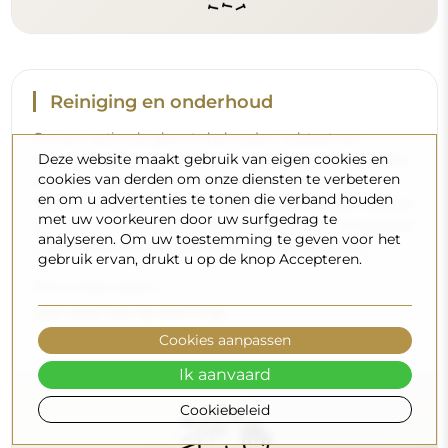
Deze website maakt gebruik van eigen cookies en
Levering aan huis
cookies van derden om onze diensten te verbeteren
en om u advertenties te tonen die verband houden
Wij bieden een leveringsservice aan huis aan, waarmee u
met uw voorkeuren door uw surfgedrag te
analyseren. Om uw toestemming te geven voor het
uw pakket rechtstreeks aan uw deur ontvangt. Voor een
gebruik ervan, drukt u op de knop Accepteren.
meerprijs van € 40,- bieden wij ook
een leveringsservice
binnenshuis
aan, waarmee het pakket rechtstreeks in uw
woning wordt geleverd (voor afmetingen tot 80×120 cm of
een diameter van 100 cm). Voor grotere producten kan
Cookies aanpassen
een kleine assistentie worden gevraagd, zoals het openen
van de deur. Indien u deze service niet bij de bestelling
Ik aanvaard
kiest en betaalt, zal de bezorger het pakket niet binnen in
Cookiebeleid
uw woning plaatsen.