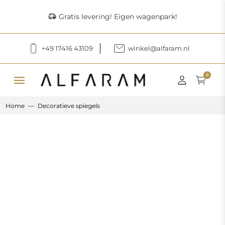
delivery_truck_speed
Gratis levering! Eigen wagenpark!
+49 17416 43109
winkel@alfaram.nl
menu
0
Home
Decoratieve spiegels
Previous
Next
Rond spiegel op pastel marmer –