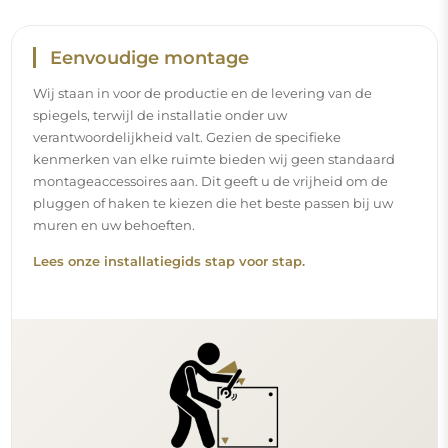
Reiniging en onderhoud
Om een optimale glans te behouden, volstaat een
microvezeldoek en warm water. Als u kiest voor specifieke
producten, zorg er dan voor dat ze een neutrale pH
hebben (rond de 7). Vermijd krachtige reinigingsmiddelen
die azijn, ammoniak of sterke zuren bevatten – zo bewaart
u een mooie weerspiegeling gedurende vele jaren.
Wilt u meer weten?
Lees meer tips op onze blog.