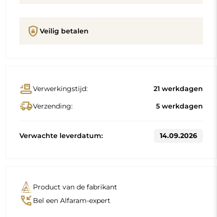
Omschrijving
Productdetails
GPSR
Standaardmaten
70
80
Andere maten worden vervaardigd volgens de individuele
wensen van de klant. Als voor het bestelde product extra
uitrusting wordt gekozen, wordt het een niet-
geprefabriceerd product dat volgens de individuele
specificaties van de consument wordt vervaardigd. Deze
producten kunnen niet worden geretourneerd of geruild.