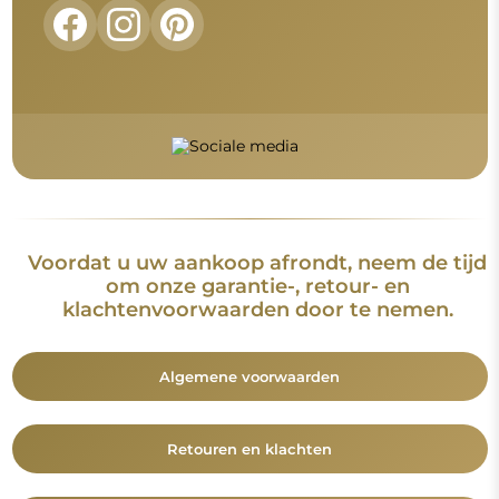
FAQ
Aanvullende informatie
De spiegelmodellen, foto's en beschrijvingen zijn beschermd
door auteursrecht. Alle rechten voorbehouden © Alfaram sp. z
o.o. Het is verboden om de modellen, foto's en beschrijvingen
van de spiegels te kopiëren, te verkopen of te verspreiden
zonder voorafgaande toestemming van © Alfaram sp. z o.o.
Elk onrechtmatig gebruik van content die onder intellectuele
eigendom valt (met name voor commerciële doeleinden)
vormt een strafbaar feit.
De decoratieve elementen op de foto's dienen uitsluitend ter
illustratie van de enscenering en zijn niet bij de spiegel
inbegrepen.