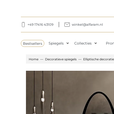
+49 17416 43109
winkel@alfaram.nl
expand_more
expand_more
Bestsellers
Spiegels
Collecties
Pro
Home
Decoratieve spiegels
Elliptische decorati