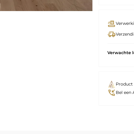
conveyor_belt
Verwerki
delivery_truck_speed
Verzendi
Verwachte 
Product 
phone_callback
Bel een 