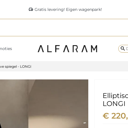
delivery_truck_speed
Gratis levering! Eigen wagenpark!
search
moties
eve spiegel - LONGI
Ellipti
LONGI
€ 220