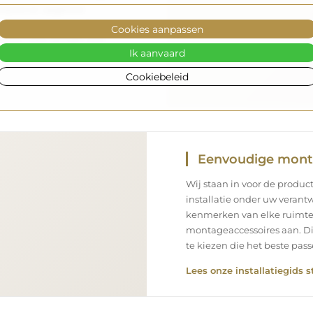
enpark en opgeleid
 de spiegel in perfecte
Cookies aanpassen
s als u een spiegel met
Ik aanvaard
n snelle levering.
Cookiebeleid
Eenvoudige mon
Wij staan in voor de product
installatie onder uw verantw
kenmerken van elke ruimte
montageaccessoires aan. Di
te kiezen die het beste pa
Lees onze installatiegids s