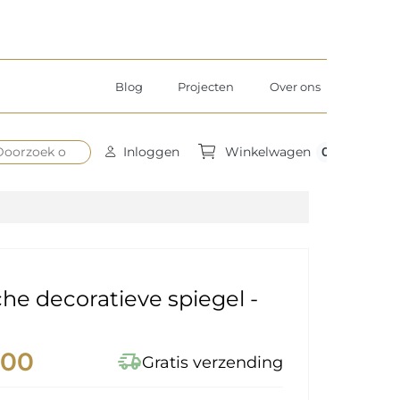
Blog
Projecten
Over ons
0
Inloggen
Winkelwagen
sche decoratieve spiegel -
,00
delivery_truck_speed
Gratis verzending