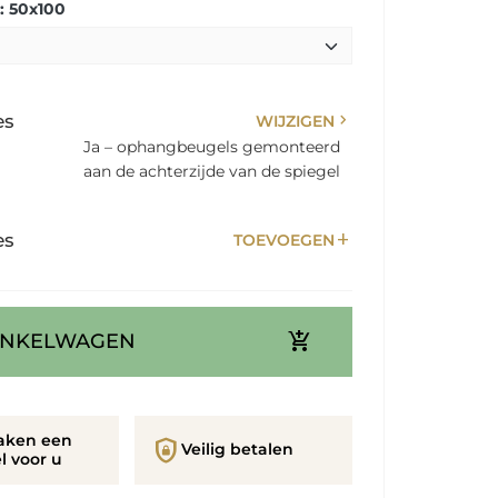
: 50x100
chevron_right
es
WIJZIGEN
Ja – ophangbeugels gemonteerd
aan de achterzijde van de spiegel
add
es
TOEVOEGEN
add_shopping_cart
INKELWAGEN
aken een
shield_lock
Veilig betalen
l voor u