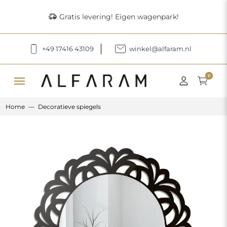
delivery_truck_speed
Gratis levering! Eigen wagenpark!
+49 17416 43109
winkel@alfaram.nl
menu
0
Home
Decoratieve spiegels