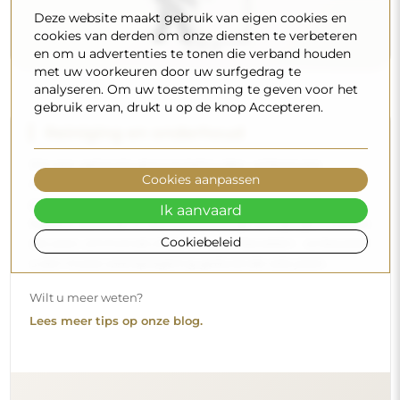
Deze website maakt gebruik van eigen cookies en
cookies van derden om onze diensten te verbeteren
en om u advertenties te tonen die verband houden
met uw voorkeuren door uw surfgedrag te
analyseren. Om uw toestemming te geven voor het
gebruik ervan, drukt u op de knop Accepteren.
Reiniging en onderhoud
Om een optimale glans te behouden, volstaat een
Cookies aanpassen
microvezeldoek en warm water. Als u kiest voor specifieke
producten, zorg er dan voor dat ze een neutrale pH
Ik aanvaard
hebben (rond de 7). Vermijd krachtige reinigingsmiddelen
Cookiebeleid
die azijn, ammoniak of sterke zuren bevatten – zo bewaart
u een mooie weerspiegeling gedurende vele jaren.
Wilt u meer weten?
Lees meer tips op onze blog.