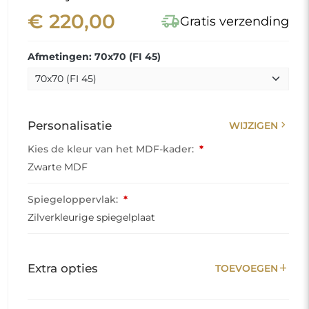
€ 220,00
delivery_truck_speed
Gratis verzending
Afmetingen: 70x70 (FI 45)
chevron_right
Personalisatie
WIJZIGEN
Kies de kleur van het MDF-kader:
*
Zwarte MDF
Spiegeloppervlak:
*
Zilverkleurige spiegelplaat
add
Extra opties
TOEVOEGEN