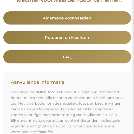
Algemene voorwaarden
Retouren en klachten
FAQ
Aanvullende informatie
De spiegelmodellen, foto's en beschrijvingen zijn beschermd
door auteursrecht. Alle rechten voorbehouden © Alfaram sp. z
o.o. Het is verboden om de modellen, foto's en beschrijvingen
van de spiegels te kopiëren, te verkopen of te verspreiden
zonder voorafgaande toestemming van © Alfaram sp. z o.o.
Elk onrechtmatig gebruik van content die onder intellectuele
eigendom valt (met name voor commerciële doeleinden)
vormt een strafbaar feit.