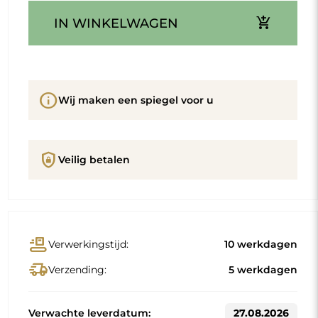
add_shopping_cart
IN WINKELWAGEN
info
Wij maken een spiegel voor u
shield_lock
Veilig betalen
conveyor_belt
Verwerkingstijd:
10 werkdagen
delivery_truck_speed
Verzending:
5 werkdagen
Verwachte leverdatum:
27.08.2026