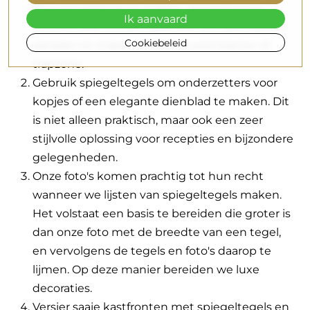
muurschildering te maken. Spiegeltegels
Ik aanvaard
kunnen ook worden gebruikt om decoratieve
Cookiebeleid
panelen te maken in de hal, woonkamer of
trapzone.
Gebruik spiegeltegels om onderzetters voor
kopjes of een elegante dienblad te maken. Dit
is niet alleen praktisch, maar ook een zeer
stijlvolle oplossing voor recepties en bijzondere
gelegenheden.
Onze foto's komen prachtig tot hun recht
wanneer we lijsten van spiegeltegels maken.
Het volstaat een basis te bereiden die groter is
dan onze foto met de breedte van een tegel,
en vervolgens de tegels en foto's daarop te
lijmen. Op deze manier bereiden we luxe
decoraties.
Versier saaie kastfronten met spiegeltegels en