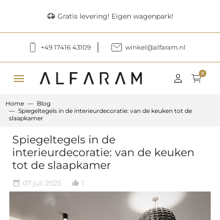
delivery_truck_speed
Gratis levering! Eigen wagenpark!
+49 17416 43109
winkel@alfaram.nl
menu
0
Home
Blog
Spiegeltegels in de interieurdecoratie: van de keuken tot de
slaapkamer
Spiegeltegels in de
interieurdecoratie: van de keuken
tot de slaapkamer
07 juli 2025
1
date_range
thumb_up_alt