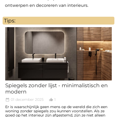
ontwerpen en decoreren van interieurs.
Tips:
Spiegels zonder lijst - minimalistisch en
modern
01 december 2025
1
date_range
thumb_up_alt
Er is waarschijnlijk geen mens op de wereld die zich een
woning zonder spiegels zou kunnen voorstellen. Als ze
goed op het interieur zijn afgestemd, zijn ze niet alleen