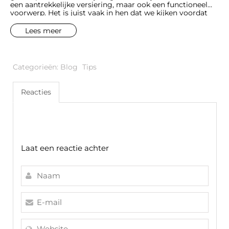
een aantrekkelijke versiering, maar ook een functioneel
voorwerp. Het is juist vaak in hen dat we kijken voordat
we het huis verlaten, om ons ervan te verzekeren dat we
er goed uitzien.
Lees meer
Categorieën:
Blog
Tips
Reacties
Laat een reactie achter