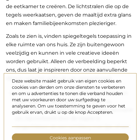
de eetkamer te creëren. De lichtstralen die op de
tegels weerkaatsen, geven de maaltijd extra glans
en maken familiebijeenkomsten plezieriger.
Zoals te zien is, vinden spiegeltegels toepassing in
elke ruimte van ons huis. Ze zijn buitengewoon
veelzijdig en kunnen in vele creatieve ideeën
worden gebruikt. Alleen de verbeelding beperkt
ons, dus laat je inspireren door onze aanvullende
ideeën voor het gebruik van spiegeltegels:
Deze website maakt gebruik van eigen cookies en
cookies van derden om onze diensten te verbeteren
Creëer unieke wanddecoraties en mozaïeken
en om u advertenties te tonen die verband houden
met uw voorkeuren door uw surfgedrag te
door tegels in verschillende vormen te
analyseren. Om uw toestemming te geven voor het
combineren. Dit kan een eenvoudige decoratie
gebruik ervan, drukt u op de knop Accepteren.
zijn, bijvoorbeeld door de tegels te
rangschikken als een schilderij met lijst, of een
artistieke toepassing om bijvoorbeeld een
Cookies aanpassen