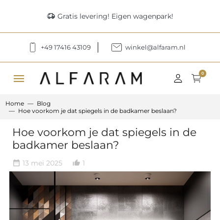
delivery_truck_speed
Gratis levering! Eigen wagenpark!
+49 17416 43109
winkel@alfaram.nl
menu
0
Home
Blog
Hoe voorkom je dat spiegels in de badkamer beslaan?
Hoe voorkom je dat spiegels in de
badkamer beslaan?
13 mei 2025
1
date_range
thumb_up_alt