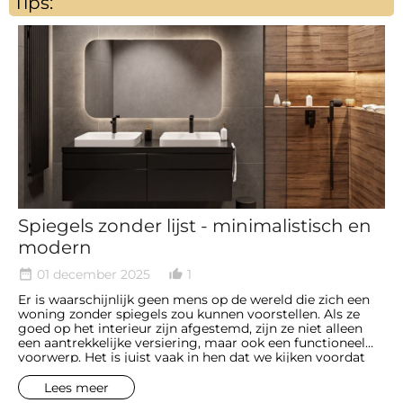
Tips:
Spiegels zonder lijst - minimalistisch en
modern
01 december 2025
1
date_range
thumb_up_alt
Er is waarschijnlijk geen mens op de wereld die zich een
woning zonder spiegels zou kunnen voorstellen. Als ze
goed op het interieur zijn afgestemd, zijn ze niet alleen
een aantrekkelijke versiering, maar ook een functioneel
voorwerp. Het is juist vaak in hen dat we kijken voordat
we het huis verlaten, om ons ervan te verzekeren dat we
er goed uitzien.
Lees meer