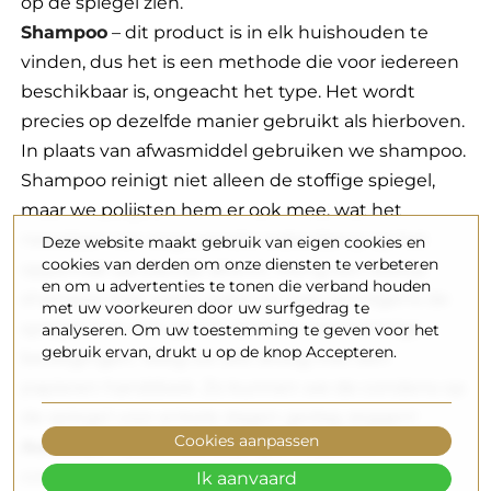
op de spiegel zien.
Shampoo
– dit product is in elk huishouden te
vinden, dus het is een methode die voor iedereen
beschikbaar is, ongeacht het type. Het wordt
precies op dezelfde manier gebruikt als hierboven.
In plaats van afwasmiddel gebruiken we shampoo.
Shampoo reinigt niet alleen de stoffige spiegel,
maar we polijsten hem er ook mee, wat het
neerslaan van ongewenste waterdamp op het
Deze website maakt gebruik van eigen cookies en
cookies van derden om onze diensten te verbeteren
oppervlak aanzienlijk afremt. Meng een beetje
en om u advertenties te tonen die verband houden
shampoo met warm water en was vervolgens de
met uw voorkeuren door uw surfgedrag te
spiegel met een zachte doek in cirkelvormige
analyseren. Om uw toestemming te geven voor het
gebruik ervan, drukt u op de knop Accepteren.
bewegingen. Veeg tot slot droog met een
papieren handdoek. Zo kunnen we de condens op
de spiegel voor enkele dagen gedag zeggen!
Cookies aanpassen
Autowas
– deze methode lijkt misschien
controversieel, maar als we een minimale
Ik aanvaard