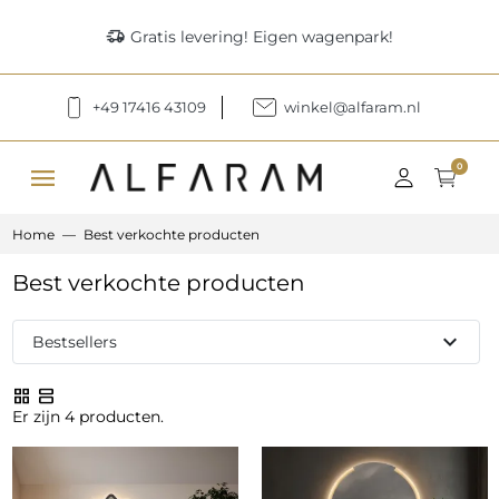
delivery_truck_speed
Gratis levering! Eigen wagenpark!
+49 17416 43109
winkel@alfaram.nl
menu
0
Home
Best verkochte producten
Best verkochte producten
expand_more
Bestsellers
grid_view
view_agenda
Er zijn
4
producten.