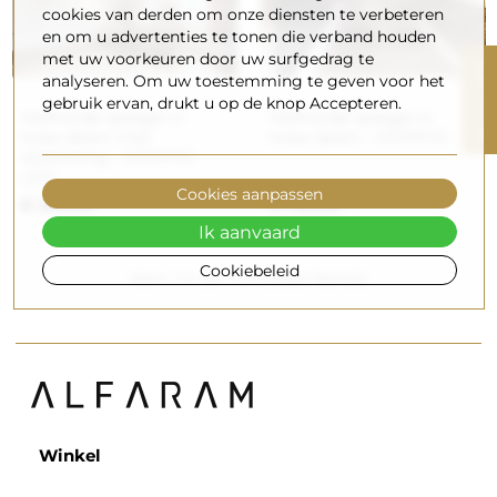
cookies van derden om onze diensten te verbeteren
en om u advertenties te tonen die verband houden
met uw voorkeuren door uw surfgedrag te
R
analyseren. Om uw toestemming te geven voor het
gebruik ervan, drukt u op de knop Accepteren.
Halfronde spiegel in
Halfronde spiegel in
F
I
L
T
E
twee delen met
twee delen - DOPPIO
verlichting - DOPPIO
LED
Cookies aanpassen
€ 250,00
€ 140,00
Ik aanvaard
Cookiebeleid
Item 1-4 van 4 in totaal item(s)
Winkel