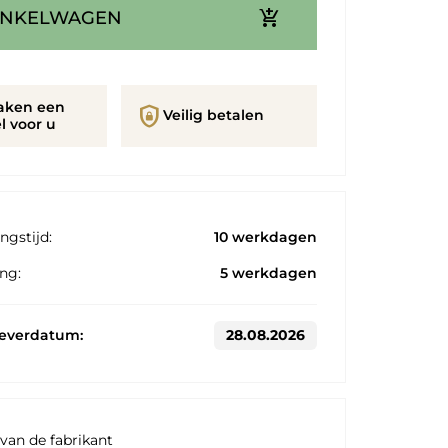
add_shopping_cart
INKELWAGEN
aken een
shield_lock
Veilig betalen
l voor u
ngstijd:
10 werkdagen
ng:
5 werkdagen
leverdatum:
28.08.2026
van de fabrikant