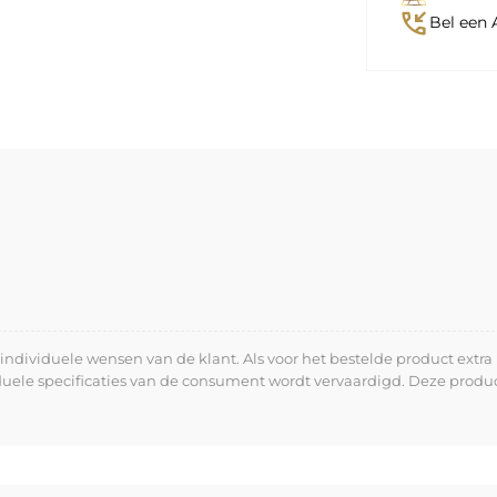
phone_callback
Bel een 
dividuele wensen van de klant. Als voor het bestelde product extra 
iduele specificaties van de consument wordt vervaardigd. Deze prod