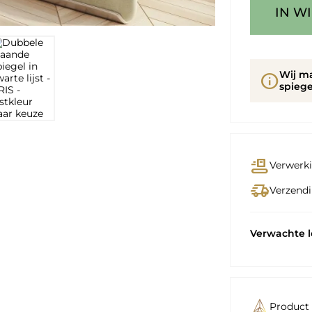
IN W
Wij m
info
spiege
conveyor_belt
Verwerki
delivery_truck_speed
Verzendi
Verwachte 
Product 