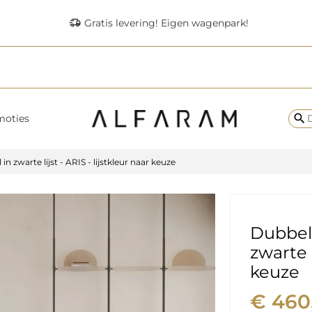
delivery_truck_speed
Gratis levering! Eigen wagenpark!
search
moties
n zwarte lijst - ARIS - lijstkleur naar keuze
Dubbele
zwarte l
keuze
€ 460