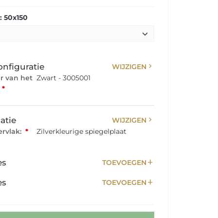
 50x150
chevron_right
onfiguratie
WIJZIGEN
ur van het
Zwart - 3005001
*
chevron_right
atie
WIJZIGEN
rvlak:
*
Zilverkleurige spiegelplaat
add
es
TOEVOEGEN
add
es
TOEVOEGEN