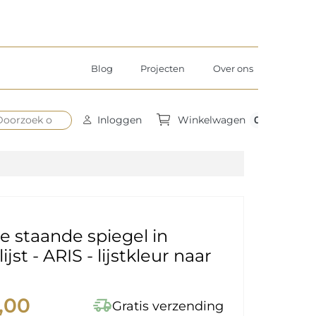
Blog
Projecten
Over ons
0
Inloggen
Winkelwagen
 staande spiegel in
ijst - ARIS - lijstkleur naar
,00
delivery_truck_speed
Gratis verzending