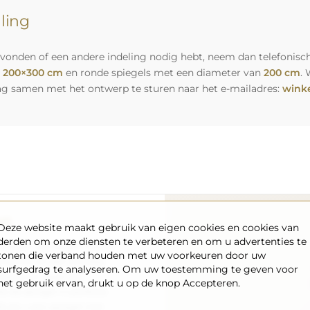
lling
vonden of een andere indeling nodig hebt, neem dan telefonisch
n
200×300 cm
en ronde spiegels met een diameter van
200 cm
. 
ag samen met het ontwerp te sturen naar het e-mailadres:
winke
rt
Deze website maakt gebruik van eigen cookies en cookies van
derden om onze diensten te verbeteren en om u advertenties te
nsport – wij zorgen ervoor
tonen die verband houden met uw voorkeuren door uw
aankomt, en dat volledig
surfgedrag te analyseren. Om uw toestemming te geven voor
enpark en opgeleid
het gebruik ervan, drukt u op de knop Accepteren.
 de spiegel in perfecte
s als u een spiegel met