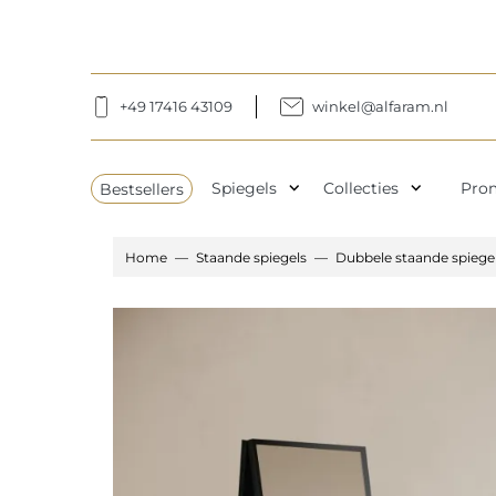
+49 17416 43109
winkel@alfaram.nl
expand_more
expand_more
Bestsellers
Spiegels
Collecties
Pro
Home
Staande spiegels
Dubbele staande spiegel i