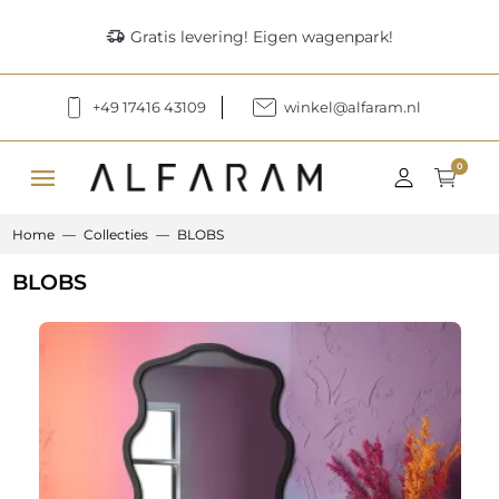
delivery_truck_speed
Gratis levering! Eigen wagenpark!
+49 17416 43109
winkel@alfaram.nl
menu
0
Home
Collecties
BLOBS
BLOBS