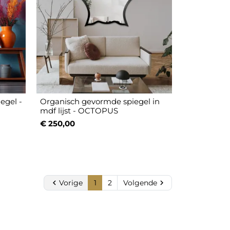
egel -
Organisch gevormde spiegel in
mdf lijst - OCTOPUS
€ 250,00

Vorige
1
2
Volgende
