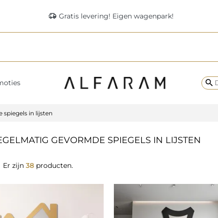
delivery_truck_speed
Gratis levering! Eigen wagenpark!
search
moties
piegels in lijsten
GELMATIG GEVORMDE SPIEGELS IN LIJSTEN
Er zijn
38
producten.