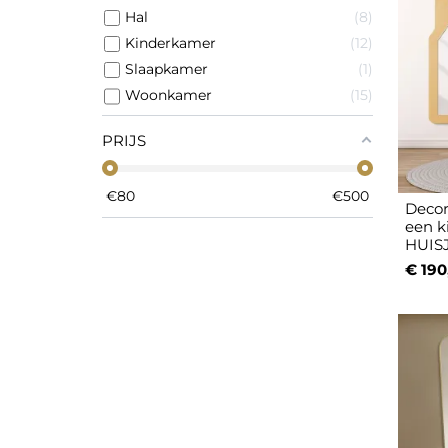
Hal
8
Kinderkamer
12
Slaapkamer
1
Woonkamer
15
PRIJS
€
80
€
500
Decor
een ki
HUIS
€ 190