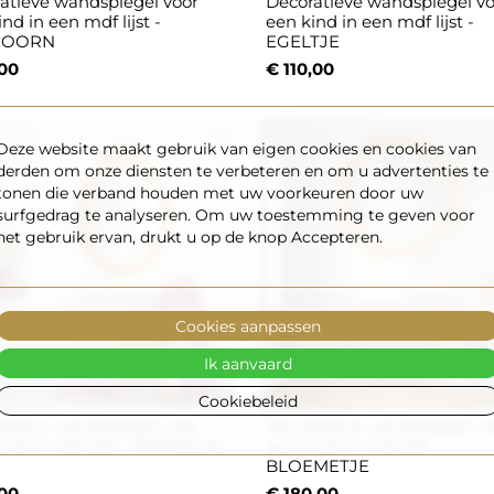
atieve wandspiegel voor
Decoratieve wandspiegel v
nd in een mdf lijst -
een kind in een mdf lijst -
HOORN
EGELTJE
00
€ 110,00
Deze website maakt gebruik van eigen cookies en cookies van
derden om onze diensten te verbeteren en om u advertenties te
tonen die verband houden met uw voorkeuren door uw
surfgedrag te analyseren. Om uw toestemming te geven voor
het gebruik ervan, drukt u op de knop Accepteren.
Cookies aanpassen
Ik aanvaard
Cookiebeleid
atieve wandspiegel voor
Decoratieve wandspiegel v
ind in mdf lijst - PRINSESJE
een kind in mdf lijst -
BLOEMETJE
00
€ 180,00