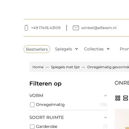
+49 17416 43109
winkel@alfaram.nl
expand_more
expand_more
Bestsellers
Spiegels
Collecties
Pro
Home
Spiegels met lijst
Onregelmatig gevormde s
ONRE
Filteren op
VORM
grid_view
view_agenda
Onregelmatig
38
SOORT RUIMTE
Garderobe
1