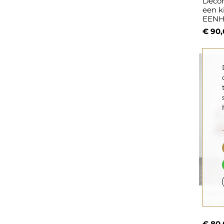
Decor
een ki
EEN
€ 90,
Decor
een k
€ 80,