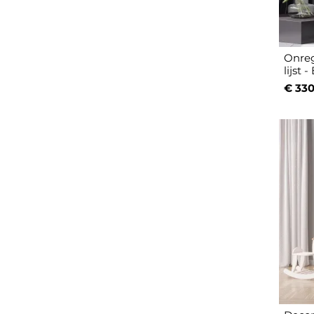
Onreg
lijst
€ 330