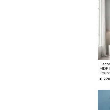
Decor
MDF li
keuz
€ 270