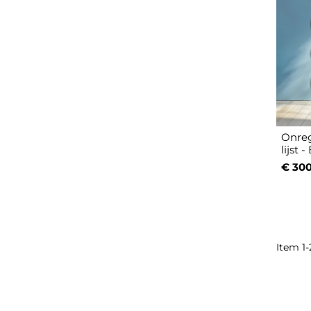
Onreg
lijst
€ 300
Item 1-