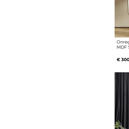
Onreg
MDF S
€ 300