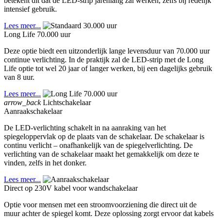
betekent dit dat de LED-strip jarenlang zal werken, zelfs bij redelijk
intensief gebruik.
Lees meer...
Long Life 70.000 uur
Deze optie biedt een uitzonderlijk lange levensduur van 70.000 uur
continue verlichting. In de praktijk zal de LED-strip met de Long
Life optie tot wel 20 jaar of langer werken, bij een dagelijks gebruik
van 8 uur.
Lees meer...
arrow_back
Lichtschakelaar
Aanraakschakelaar
De LED-verlichting schakelt in na aanraking van het
spiegeloppervlak op de plaats van de schakelaar. De schakelaar is
continu verlicht – onafhankelijk van de spiegelverlichting. De
verlichting van de schakelaar maakt het gemakkelijk om deze te
vinden, zelfs in het donker.
Lees meer...
Direct op 230V kabel voor wandschakelaar
Optie voor mensen met een stroomvoorziening die direct uit de
muur achter de spiegel komt. Deze oplossing zorgt ervoor dat kabels