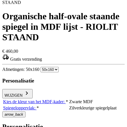
Organische half-ovale staande
spiegel in MDF lijst - RIOLIT
STAAND
€ 460,00
delivery_truck_speed
Gratis verzending
Afmetingen: 50x160
Personalisatie
chevron_right
WIJZIGEN
Kies de kleur van het MDF-kader:
*
Zwarte MDF
Spiegeloppervlak:
*
Zilverkleurige spiegelplaat
arrow_back
Personalisatie