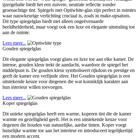
ijzergehalte biedt het een zuivere, neutrale reflectie zonder
groenachtige tint. Spiegels met Optiwhite-glas zijn perfect in ruimtes
waar nauwkeurige verlichting cruciaal is, zoals in make-upsalons.
Dit type spiegelglas biedt niet alleen ongeëvenaarde
beeldhelderheid, maar voegt ook een luxe en elegante uitstraling toe
aan de ruimte.
Lees meer...
Gouden spiegelglas
Dit elegante spiegelglas voegt glans en luxe toe aan elke kamer. De
intense, gouden kleur trekt de aandacht, waardoor de spiegel het
middelpunt is. De gouden kleur symboliseert rijkdom en prestige en
geeft de kamer een verfijnde sfeer. Het Gouden spiegelglas is een
uitstekende keuze voor diegenen die wat koninklijk karakter aan
hun interieur willen toevoegen.
Lees meer...
Koper spiegelglas
Dit unieke spiegelglas heeft een warme, koperen tint die de kamer
warmte en gezelligheid geeft. Het is een uitstekende keuze voor
degenen die houden van natuurlijke, aardse tinten. Koper voegt
huiselijke warmte toe aan het interieur en introduceert tegelijkertijd
een modern accent.