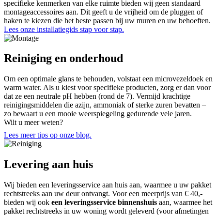
specifieke kenmerken van elke ruimte bieden wij geen standaard
montageaccessoires aan. Dit geeft u de vrijheid om de pluggen of
haken te kiezen die het beste passen bij uw muren en uw behoeften.
Lees onze installatiegids stap voor stap.
Reiniging en onderhoud
Om een optimale glans te behouden, volstaat een microvezeldoek en
warm water. Als u kiest voor specifieke producten, zorg er dan voor
dat ze een neutrale pH hebben (rond de 7). Vermijd krachtige
reinigingsmiddelen die azijn, ammoniak of sterke zuren bevatten –
zo bewaart u een mooie weerspiegeling gedurende vele jaren.
Wilt u meer weten?
Lees meer tips op onze blog.
Levering aan huis
Wij bieden een leveringsservice aan huis aan, waarmee u uw pakket
rechtstreeks aan uw deur ontvangt. Voor een meerprijs van € 40,-
bieden wij ook
een leveringsservice binnenshuis
aan, waarmee het
pakket rechtstreeks in uw woning wordt geleverd (voor afmetingen