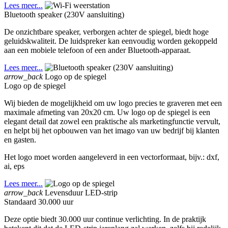
Lees meer...
Bluetooth speaker (230V aansluiting)
De onzichtbare speaker, verborgen achter de spiegel, biedt hoge
geluidskwaliteit. De luidspreker kan eenvoudig worden gekoppeld
aan een mobiele telefoon of een ander Bluetooth-apparaat.
Lees meer...
arrow_back
Logo op de spiegel
Logo op de spiegel
Wij bieden de mogelijkheid om uw logo precies te graveren met een
maximale afmeting van 20x20 cm. Uw logo op de spiegel is een
elegant detail dat zowel een praktische als marketingfunctie vervult,
en helpt bij het opbouwen van het imago van uw bedrijf bij klanten
en gasten.
Het logo moet worden aangeleverd in een vectorformaat, bijv.: dxf,
ai, eps
Lees meer...
arrow_back
Levensduur LED-strip
Standaard 30.000 uur
Deze optie biedt 30.000 uur continue verlichting. In de praktijk