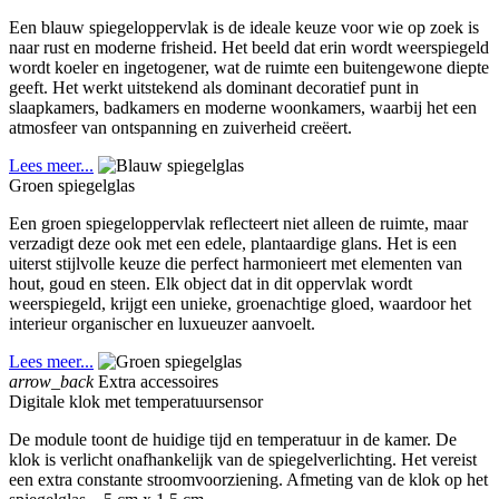
Een blauw spiegeloppervlak is de ideale keuze voor wie op zoek is
naar rust en moderne frisheid. Het beeld dat erin wordt weerspiegeld
wordt koeler en ingetogener, wat de ruimte een buitengewone diepte
geeft. Het werkt uitstekend als dominant decoratief punt in
slaapkamers, badkamers en moderne woonkamers, waarbij het een
atmosfeer van ontspanning en zuiverheid creëert.
Lees meer...
Groen spiegelglas
Een groen spiegeloppervlak reflecteert niet alleen de ruimte, maar
verzadigt deze ook met een edele, plantaardige glans. Het is een
uiterst stijlvolle keuze die perfect harmonieert met elementen van
hout, goud en steen. Elk object dat in dit oppervlak wordt
weerspiegeld, krijgt een unieke, groenachtige gloed, waardoor het
interieur organischer en luxueuzer aanvoelt.
Lees meer...
arrow_back
Extra accessoires
Digitale klok met temperatuursensor
De module toont de huidige tijd en temperatuur in de kamer. De
klok is verlicht onafhankelijk van de spiegelverlichting. Het vereist
een extra constante stroomvoorziening. Afmeting van de klok op het