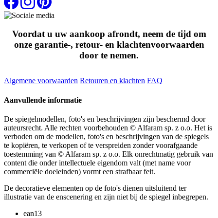
Voordat u uw aankoop afrondt, neem de tijd om
onze garantie-, retour- en klachtenvoorwaarden
door te nemen.
Algemene voorwaarden
Retouren en klachten
FAQ
Aanvullende informatie
De spiegelmodellen, foto's en beschrijvingen zijn beschermd door
auteursrecht. Alle rechten voorbehouden © Alfaram sp. z o.o. Het is
verboden om de modellen, foto's en beschrijvingen van de spiegels
te kopiëren, te verkopen of te verspreiden zonder voorafgaande
toestemming van © Alfaram sp. z o.o. Elk onrechtmatig gebruik van
content die onder intellectuele eigendom valt (met name voor
commerciële doeleinden) vormt een strafbaar feit.
De decoratieve elementen op de foto's dienen uitsluitend ter
illustratie van de enscenering en zijn niet bij de spiegel inbegrepen.
ean13