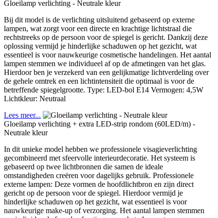
Gloeilamp verlichting - Neutrale kleur
Bij dit model is de verlichting uitsluitend gebaseerd op externe
lampen, wat zorgt voor een directe en krachtige lichtstraal die
rechtstreeks op de persoon voor de spiegel is gericht. Dankzij deze
oplossing vermijd je hinderlijke schaduwen op het gezicht, wat
essentieel is voor nauwkeurige cosmetische handelingen. Het aantal
lampen stemmen we individueel af op de afmetingen van het glas.
Hierdoor ben je verzekerd van een gelijkmatige lichtverdeling over
de gehele omtrek en een lichtintensiteit die optimaal is voor de
betreffende spiegelgrootte. Type: LED-bol E14 Vermogen: 4,5W
Lichtkleur: Neutraal
Lees meer...
Gloeilamp verlichting + extra LED-strip rondom (60LED/m) -
Neutrale kleur
In dit unieke model hebben we professionele visagieverlichting
gecombineerd met sfeervolle interieurdecoratie. Het systeem is
gebaseerd op twee lichtbronnen die samen de ideale
omstandigheden creëren voor dagelijks gebruik. Professionele
externe lampen: Deze vormen de hoofdlichtbron en zijn direct
gericht op de persoon voor de spiegel. Hierdoor vermijd je
hinderlijke schaduwen op het gezicht, wat essentieel is voor
nauwkeurige make-up of verzorging. Het aantal lampen stemmen