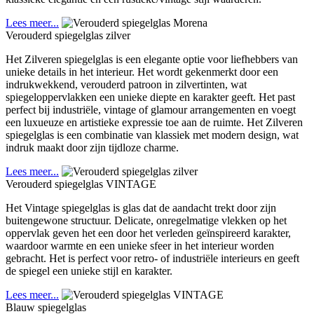
Lees meer...
Verouderd spiegelglas zilver
Het Zilveren spiegelglas is een elegante optie voor liefhebbers van
unieke details in het interieur. Het wordt gekenmerkt door een
indrukwekkend, verouderd patroon in zilvertinten, wat
spiegeloppervlakken een unieke diepte en karakter geeft. Het past
perfect bij industriële, vintage of glamour arrangementen en voegt
een luxueuze en artistieke expressie toe aan de ruimte. Het Zilveren
spiegelglas is een combinatie van klassiek met modern design, wat
indruk maakt door zijn tijdloze charme.
Lees meer...
Verouderd spiegelglas VINTAGE
Het Vintage spiegelglas is glas dat de aandacht trekt door zijn
buitengewone structuur. Delicate, onregelmatige vlekken op het
oppervlak geven het een door het verleden geïnspireerd karakter,
waardoor warmte en een unieke sfeer in het interieur worden
gebracht. Het is perfect voor retro- of industriële interieurs en geeft
de spiegel een unieke stijl en karakter.
Lees meer...
Blauw spiegelglas