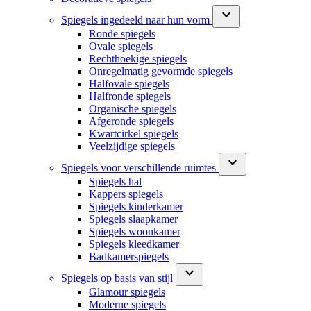
expand_more
Spiegels ingedeeld naar hun vorm
Ronde spiegels
Ovale spiegels
Rechthoekige spiegels
Onregelmatig gevormde spiegels
Halfovale spiegels
Halfronde spiegels
Organische spiegels
Afgeronde spiegels
Kwartcirkel spiegels
Veelzijdige spiegels
expand_more
Spiegels voor verschillende ruimtes
Spiegels hal
Kappers spiegels
Spiegels kinderkamer
Spiegels slaapkamer
Spiegels woonkamer
Spiegels kleedkamer
Badkamerspiegels
expand_more
Spiegels op basis van stijl
Glamour spiegels
Moderne spiegels