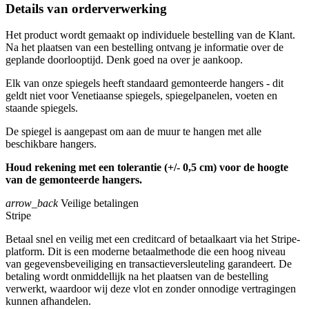
Details van orderverwerking
Het product wordt gemaakt op individuele bestelling van de Klant.
Na het plaatsen van een bestelling ontvang je informatie over de
geplande doorlooptijd. Denk goed na over je aankoop.
Elk van onze spiegels heeft standaard gemonteerde hangers - dit
geldt niet voor Venetiaanse spiegels, spiegelpanelen, voeten en
staande spiegels.
De spiegel is aangepast om aan de muur te hangen met alle
beschikbare hangers.
Houd rekening met een tolerantie (+/- 0,5 cm) voor de hoogte
van de gemonteerde hangers.
arrow_back
Veilige betalingen
Stripe
Betaal snel en veilig met een creditcard of betaalkaart via het Stripe-
platform. Dit is een moderne betaalmethode die een hoog niveau
van gegevensbeveiliging en transactieversleuteling garandeert. De
betaling wordt onmiddellijk na het plaatsen van de bestelling
verwerkt, waardoor wij deze vlot en zonder onnodige vertragingen
kunnen afhandelen.