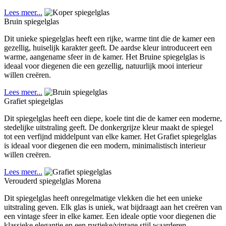
Lees meer...
Bruin spiegelglas
Dit unieke spiegelglas heeft een rijke, warme tint die de kamer een
gezellig, huiselijk karakter geeft. De aardse kleur introduceert een
warme, aangename sfeer in de kamer. Het Bruine spiegelglas is
ideaal voor diegenen die een gezellig, natuurlijk mooi interieur
willen creëren.
Lees meer...
Grafiet spiegelglas
Dit spiegelglas heeft een diepe, koele tint die de kamer een moderne,
stedelijke uitstraling geeft. De donkergrijze kleur maakt de spiegel
tot een verfijnd middelpunt van elke kamer. Het Grafiet spiegelglas
is ideaal voor diegenen die een modern, minimalistisch interieur
willen creëren.
Lees meer...
Verouderd spiegelglas Morena
Dit spiegelglas heeft onregelmatige vlekken die het een unieke
uitstraling geven. Elk glas is uniek, wat bijdraagt aan het creëren van
een vintage sfeer in elke kamer. Een ideale optie voor diegenen die
klassieke elegantie en een rustieke/vintage stijl waarderen.