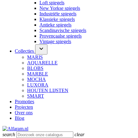
Loft spiegels
New Yorkse spiegels
Industriële spiegels
Klassieke spiegels
Antieke spiegels
Scandinavische spiegels
Provençaalse spiegels
Vintage spiegels
expand_more
Collecties
MARIS
AQUARELLE
BLOBS
MARBLE
MOCHA
LUXORA
HOUTEN LIJSTEN
SMART
Promoties
Projecten
Over ons
Blog
search
clear