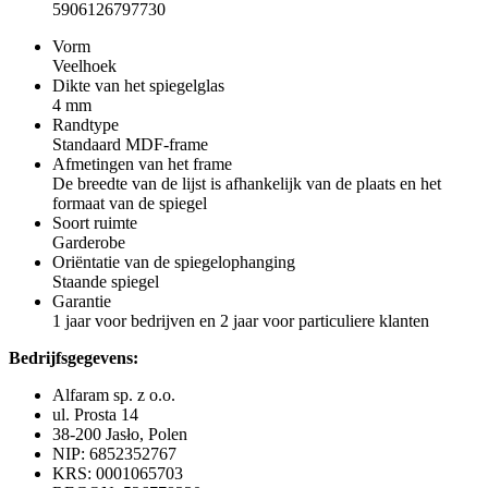
5906126797730
Vorm
Veelhoek
Dikte van het spiegelglas
4 mm
Randtype
Standaard MDF-frame
Afmetingen van het frame
De breedte van de lijst is afhankelijk van de plaats en het
formaat van de spiegel
Soort ruimte
Garderobe
Oriëntatie van de spiegelophanging
Staande spiegel
Garantie
1 jaar voor bedrijven en 2 jaar voor particuliere klanten
Bedrijfsgegevens:
Alfaram sp. z o.o.
ul. Prosta 14
38-200 Jasło, Polen
NIP: 6852352767
KRS: 0001065703