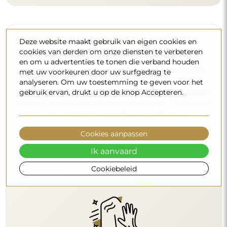
Reiniging en onderhoud
Deze website maakt gebruik van eigen cookies en
cookies van derden om onze diensten te verbeteren
Om een optimale glans te behouden, volstaat een
en om u advertenties te tonen die verband houden
microvezeldoek en warm water. Als u kiest voor specifieke
met uw voorkeuren door uw surfgedrag te
producten, zorg er dan voor dat ze een neutrale pH
analyseren. Om uw toestemming te geven voor het
gebruik ervan, drukt u op de knop Accepteren.
hebben (rond de 7). Vermijd krachtige reinigingsmiddelen
die azijn, ammoniak of sterke zuren bevatten – zo bewaart
u een mooie weerspiegeling gedurende vele jaren.
Cookies aanpassen
Wilt u meer weten?
Lees meer tips op onze blog.
Ik aanvaard
Cookiebeleid