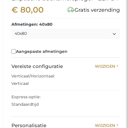
€ 80,00
delivery_truck_speed
Gratis verzending
Afmetingen: 40x80
Aangepaste afmetingen
chevron_right
Vereiste configuratie
WIJZIGEN
Verticaal/Horizontaal:
Verticaal
Express-optie:
Standaardtijd
chevron_right
Personalisatie
WIJZIGEN