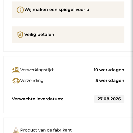
info
Wij maken een spiegel voor u
shield_lock
Veilig betalen
conveyor_belt
Verwerkingstijd:
10 werkdagen
delivery_truck_speed
Verzending:
5 werkdagen
Verwachte leverdatum:
27.08.2026
Product van de fabrikant