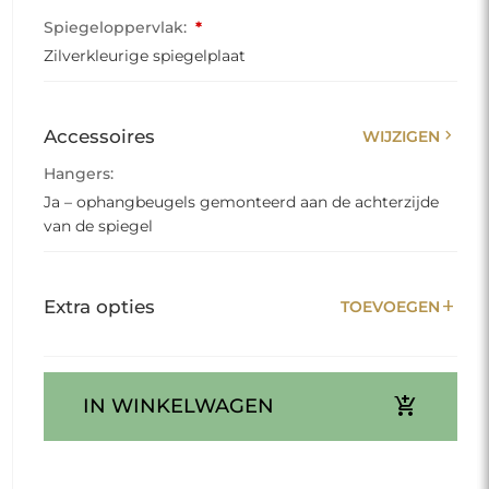
Spiegeloppervlak:
*
Zilverkleurige spiegelplaat
chevron_right
Accessoires
WIJZIGEN
Hangers:
Ja – ophangbeugels gemonteerd aan de achterzijde
van de spiegel
add
Extra opties
TOEVOEGEN
add_shopping_cart
IN WINKELWAGEN