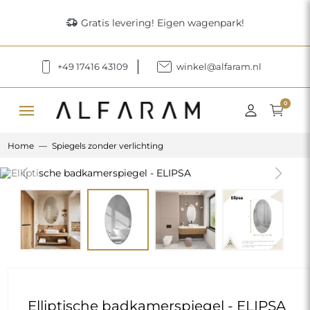
delivery_truck_speed
Gratis levering! Eigen wagenpark!
+49 17416 43109
winkel@alfaram.nl
menu
0
Home
Spiegels zonder verlichting
Previous
Next
Elliptische badkamerspiegel - ELIPSA