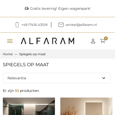
delivery_truck_speed
Gratis levering! Eigen wagenpark!
+49 17416 43109
winkel@alfaram.nl
menu
0
Home
Spiegels op maat
SPIEGELS OP MAAT
expand_more
Relevantie
Er zijn
55
producten.