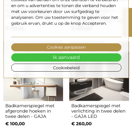
Halfronde
Halfronde
en om u advertenties te tonen die verband houden
badkamerspiegel in
badkamerspiegel in
met uw voorkeuren door uw surfgedrag te
R
twee delen - FRANK
twee delen met
analyseren. Om uw toestemming te geven voor het
verlichting - FRANK LED
gebruik ervan, drukt u op de knop Accepteren.
€ 150,00
€ 260,00
F
I
L
T
E
Cookies aanpassen
Ik aanvaard
Cookiebeleid
Badkamerspiegel met
Badkamerspiegel met
afgeronde hoeken in
verlichting in twee delen
twee delen - GAJA
- GAJA LED
€ 100,00
€ 260,00