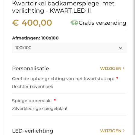
Kwartcirkel badkamerspiegel met
verlichting - KWART LED II
€ 400,00
delivery_truck_speed
Gratis verzending
Afmetingen: 100x100
chevron_right
Personalisatie
WIJZIGEN
Geef de ophangrichting van het kwartstuk op:
*
Rechter bovenhoek
Spiegeloppervlak:
*
Zilverkleurige spiegelplaat
chevron_right
LED-verlichting
WIJZIGEN