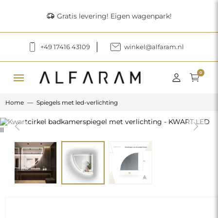
delivery_truck_speed
Gratis levering! Eigen wagenpark!
+49 17416 43109
winkel@alfaram.nl
menu
0
Home
Spiegels met led-verlichting
Previous
Next