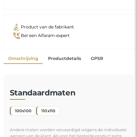
Product van de fabrikant
phone_callback
Bel een Alfaram-expert
Omschrijving
Productdetails
GPSR
Standaardmaten
100x100
110x110
Andere maten worden vervaardigd volgens de individuele
wensen van de klant. Als voor het bestelde product extra