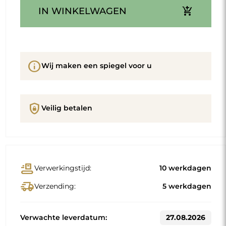
add_shopping_cart
IN WINKELWAGEN
info
Wij maken een spiegel voor u
shield_lock
Veilig betalen
conveyor_belt
Verwerkingstijd:
10 werkdagen
delivery_truck_speed
Verzending:
5 werkdagen
Verwachte leverdatum:
27.08.2026