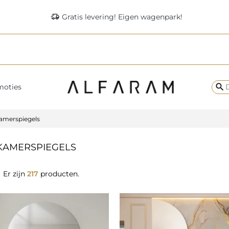
delivery_truck_speed
Gratis levering! Eigen wagenpark!
search
moties
amerspiegels
AMERSPIEGELS
Er zijn
217
producten.