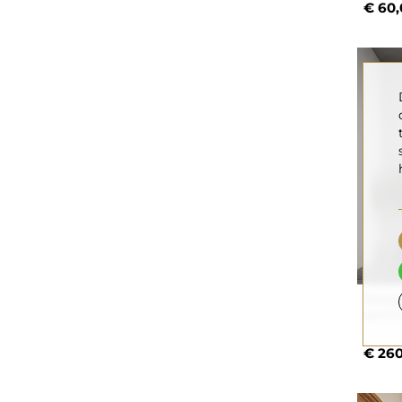
€ 60,
Spieg
verli
€ 260