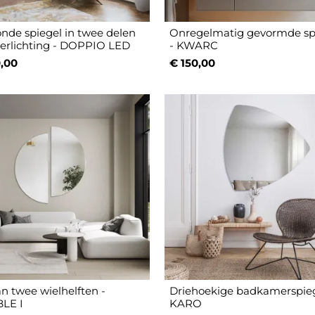
onde spiegel in twee delen
Onregelmatig gevormde sp
erlichting - DOPPIO LED
- KWARC
,00
€ 150,00
an twee wielhelften -
Driehoekige badkamerspieg
LE I
KARO