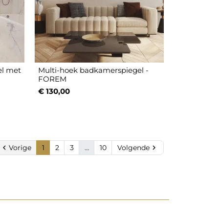
el met
Multi-hoek badkamerspiegel -
FOREM
€ 130,00

Vorige
1
2
3
…
10
Volgende
