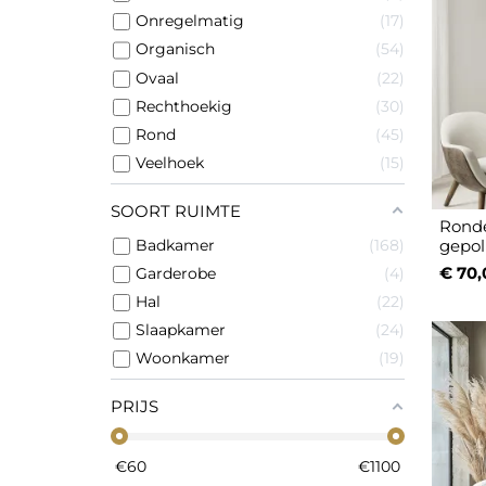
Onregelmatig
17
Organisch
54
Ovaal
22
Rechthoekig
30
Rond
45
Veelhoek
15
SOORT RUIMTE
Rond
Badkamer
168
gepol
€ 70,
Garderobe
4
Hal
22
Slaapkamer
24
Woonkamer
19
PRIJS
€
60
€
1100