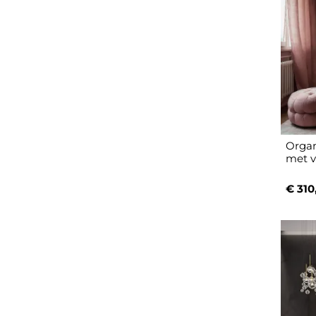
Organ
met v
€ 310