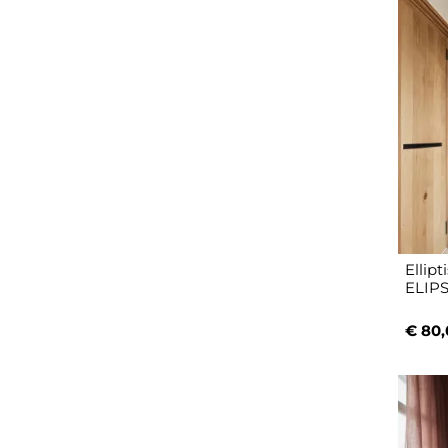
Ellip
ELIP
€ 80,