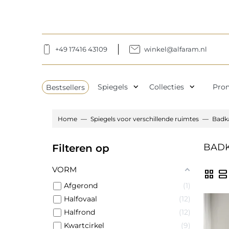
+49 17416 43109
winkel@alfaram.nl
expand_more
expand_more
Bestsellers
Spiegels
Collecties
Pro
Home
Spiegels voor verschillende ruimtes
Badk
BADK
Filteren op
VORM
grid_view
view_agenda
Afgerond
1
Halfovaal
12
Halfrond
12
Kwartcirkel
9