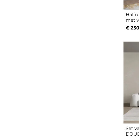
Halfr
met v
€ 250
Set v
DOUB