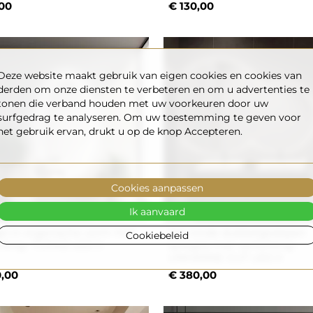
00
€ 130,00
Deze website maakt gebruik van eigen cookies en cookies van
derden om onze diensten te verbeteren en om u advertenties te
tonen die verband houden met uw voorkeuren door uw
surfgedrag te analyseren. Om uw toestemming te geven voor
het gebruik ervan, drukt u op de knop Accepteren.
Cookies aanpassen
Ik aanvaard
el in organische vorm met
Set ronde dubbelgeslepen
Cookiebeleid
chting -TOPAZ LED II
spiegels met verlichting -
UNIVERSE CUT LED II
,00
€ 380,00