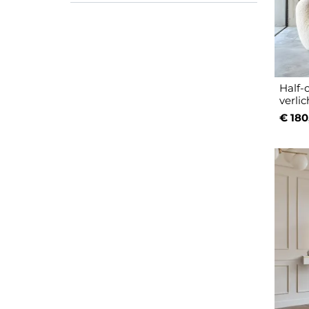
Half-
verli
€ 180