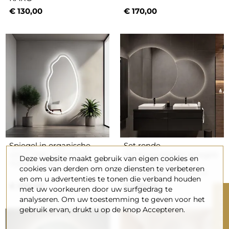
€ 130,00
€ 170,00
Spiegel in organische
Set ronde
vorm met verlichting -
dubbelgeslepen spiegels
Deze website maakt gebruik van eigen cookies en
TOPAZ LED II
met verlichting -
cookies van derden om onze diensten te verbeteren
UNIVERSE CUT LED II
en om u advertenties te tonen die verband houden
€ 260,00
€ 380,00
met uw voorkeuren door uw surfgedrag te
R
analyseren. Om uw toestemming te geven voor het
gebruik ervan, drukt u op de knop Accepteren.
F
I
L
T
E