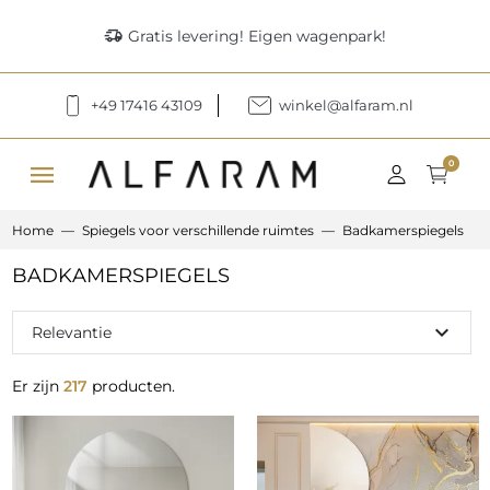
delivery_truck_speed
Gratis levering! Eigen wagenpark!
+49 17416 43109
winkel@alfaram.nl
menu
0
Home
Spiegels voor verschillende ruimtes
Badkamerspiegels
BADKAMERSPIEGELS
expand_more
Relevantie
Er zijn
217
producten.