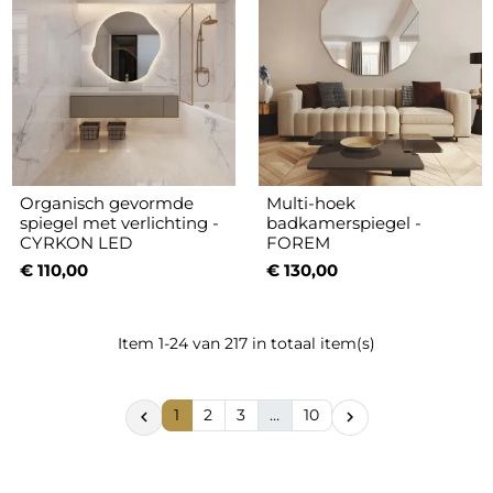
Organisch gevormde
Multi-hoek
spiegel met verlichting -
badkamerspiegel -
CYRKON LED
FOREM
€ 110,00
€ 130,00
Item 1-24 van 217 in totaal item(s)
1
2
3
…
10

