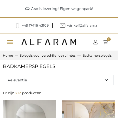
delivery_truck_speed
Gratis levering! Eigen wagenpark!
+49 17416 43109
winkel@alfaram.nl
menu
0
Home
Spiegels voor verschillende ruimtes
Badkamerspiegels
BADKAMERSPIEGELS
expand_more
Relevantie
Er zijn
217
producten.