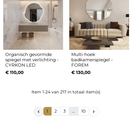
Organisch gevormde
Multi-hoek
spiegel met verlichting -
badkamerspiegel -
CYRKON LED
FOREM
€ 110,00
€ 130,00
Item 1-24 van 217 in totaal item(s)
1
2
3
…
10

