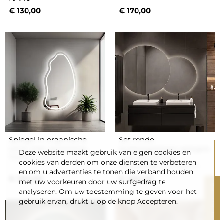
€ 130,00
€ 170,00
Spiegel in organische
Set ronde
vorm met verlichting -
dubbelgeslepen spiegels
Deze website maakt gebruik van eigen cookies en
TOPAZ LED II
met verlichting -
cookies van derden om onze diensten te verbeteren
UNIVERSE CUT LED II
en om u advertenties te tonen die verband houden
€ 260,00
€ 380,00
met uw voorkeuren door uw surfgedrag te
R
analyseren. Om uw toestemming te geven voor het
gebruik ervan, drukt u op de knop Accepteren.
F
I
L
T
E