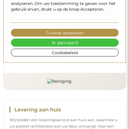
analyseren. Om uw toestemming te geven voor het
Om een optimale glans te behouden, volstaat een
gebruik ervan, drukt u op de knop Accepteren.
microvezeldoek en warm water. Als u kiest voor specifieke
producten, zorg er dan voor dat ze een neutrale pH
hebben (rond de 7). Vermijd krachtige reinigingsmiddelen
die azijn, ammoniak of sterke zuren bevatten – zo bewaart
Cookies aanpassen
u een mooie weerspiegeling gedurende vele jaren.
Ik aanvaard
Wilt u meer weten?
Cookiebeleid
Lees meer tips op onze blog.
Levering aan huis
Wij bieden een leveringsservice aan huis aan, waarmee u
uw pakket rechtstreeks aan uw deur ontvangt. Voor een