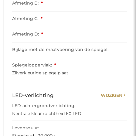
Afmeting B:
*
Afmeting C:
*
Afmeting D:
*
Bijlage met de maatvoering van de spiegel:
Spiegeloppervlak:
*
Zilverkleurige spiegelplaat
chevron_right
LED-verlichting
WIJZIGEN
LED-achtergrondverlichting:
Neutrale kleur (dichtheid 60 LED)
Levensduur:
Standaard - 30 000 u