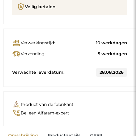
shield_lock
Veilig betalen
conveyor_belt
Verwerkingstijd:
10 werkdagen
delivery_truck_speed
Verzending:
5 werkdagen
Verwachte leverdatum:
28.08.2026
Product van de fabrikant
phone_callback
Bel een Alfaram-expert
Omschrijving
Productdetails
GPSR