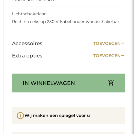
Lichtschakelaar:
Rechtstreeks op 230 V-kabel onder wandschakelaar
add
Accessoires
TOEVOEGEN
add
Extra opties
TOEVOEGEN
add_shopping_cart
IN WINKELWAGEN
info
Wij maken een spiegel voor u