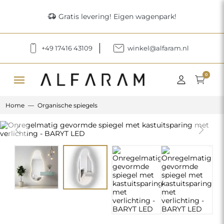
delivery_truck_speed
Gratis levering! Eigen wagenpark!
+49 17416 43109
winkel@alfaram.nl
menu
0
Home
Organische spiegels
Previous
Next