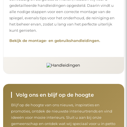
gedetailleerde handleidingen opgesteld. Daarin vindt u
alle nodige stappen voor een correcte montage van de
spiegel, evenals tips voor het onderhoud, de reiniging en
het beheer ervan, zodat u lang van het perfecte uiterlijk
kunt genieten.
Bekijk de montage- en gebruikshandleidingen.
Volg ons en blijf op de hoogte
Blijf op de hoogte van ons nieuws, inspiraties en
promoties, ontdek de nieuwste interieurtrends en vind
ideeën voor mooie interieurs. Sluit u aan bij onze
gemeenschap en ontdek wat wij speciaal voor u in petto