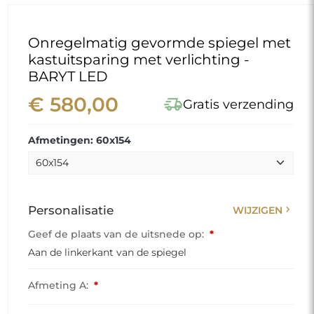
Onregelmatig gevormde spiegel met
kastuitsparing met verlichting -
BARYT LED
€ 580,00
delivery_truck_speed
Gratis verzending
Afmetingen: 60x154
chevron_right
Personalisatie
WIJZIGEN
Geef de plaats van de uitsnede op:
*
Aan de linkerkant van de spiegel
Afmeting A:
*