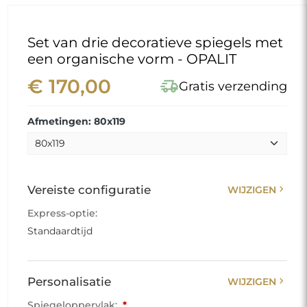
Set van drie decoratieve spiegels met
een organische vorm - OPALIT
€ 170,00
delivery_truck_speed
Gratis verzending
Afmetingen: 80x119
chevron_right
Vereiste configuratie
WIJZIGEN
Express-optie:
Standaardtijd
chevron_right
Personalisatie
WIJZIGEN
Spiegeloppervlak:
*