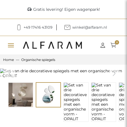
delivery_truck_speed
Gratis levering! Eigen wagenpark!
+49 17416 43109
winkel@alfaram.nl
menu
0
Home
Organische spiegels
Previous
Next