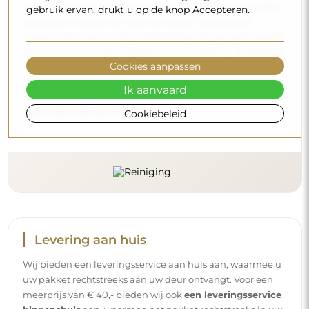
microvezeldoek en warm water. Als u kiest voor specifieke
gebruik ervan, drukt u op de knop Accepteren.
producten, zorg er dan voor dat ze een neutrale pH
hebben (rond de 7). Vermijd krachtige reinigingsmiddelen
die azijn, ammoniak of sterke zuren bevatten – zo bewaart
Cookies aanpassen
u een mooie weerspiegeling gedurende vele jaren.
Ik aanvaard
Wilt u meer weten?
Lees meer tips op onze blog.
Cookiebeleid
Levering aan huis
Wij bieden een leveringsservice aan huis aan, waarmee u
uw pakket rechtstreeks aan uw deur ontvangt. Voor een
meerprijs van € 40,- bieden wij ook
een leveringsservice