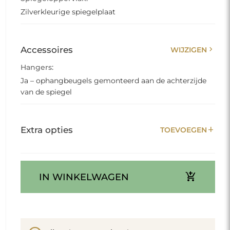
Zilverkleurige spiegelplaat
chevron_right
Accessoires
WIJZIGEN
Hangers:
Ja – ophangbeugels gemonteerd aan de achterzijde
van de spiegel
add
Extra opties
TOEVOEGEN
add_shopping_cart
IN WINKELWAGEN