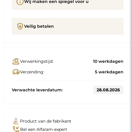
info
Wij maken een spiegel voor u
shield_lock
Veilig betalen
conveyor_belt
Verwerkingstijd:
10 werkdagen
delivery_truck_speed
Verzending:
5 werkdagen
Verwachte leverdatum:
28.08.2026
Product van de fabrikant
phone_callback
Bel een Alfaram-expert