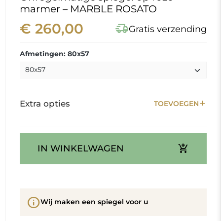
marmer – MARBLE ROSATO
€ 260,00
delivery_truck_speed
Gratis verzending
Afmetingen: 80x57
add
Extra opties
TOEVOEGEN
add_shopping_cart
IN WINKELWAGEN
info
Wij maken een spiegel voor u