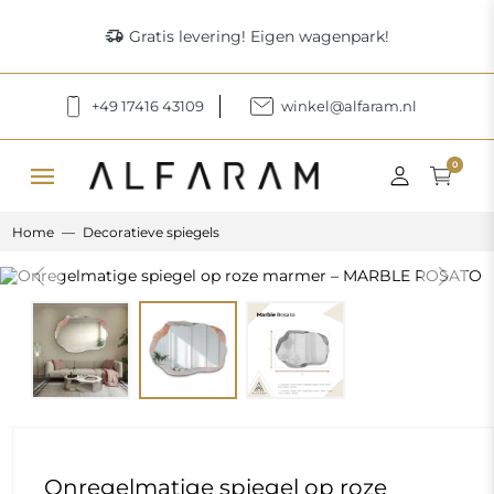
delivery_truck_speed
Gratis levering! Eigen wagenpark!
+49 17416 43109
winkel@alfaram.nl
menu
0
Home
Decoratieve spiegels
Previous
Next
Onregelmatige spiegel op roze