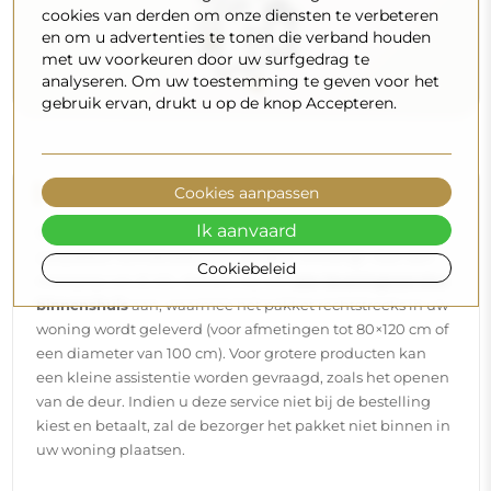
cookies van derden om onze diensten te verbeteren
en om u advertenties te tonen die verband houden
met uw voorkeuren door uw surfgedrag te
analyseren. Om uw toestemming te geven voor het
gebruik ervan, drukt u op de knop Accepteren.
Levering aan huis
Cookies aanpassen
Ik aanvaard
Wij bieden een leveringsservice aan huis aan, waarmee u
uw pakket rechtstreeks aan uw deur ontvangt. Voor een
Cookiebeleid
meerprijs van € 40,- bieden wij ook
een leveringsservice
binnenshuis
aan, waarmee het pakket rechtstreeks in uw
woning wordt geleverd (voor afmetingen tot 80×120 cm of
een diameter van 100 cm). Voor grotere producten kan
een kleine assistentie worden gevraagd, zoals het openen
van de deur. Indien u deze service niet bij de bestelling
kiest en betaalt, zal de bezorger het pakket niet binnen in
uw woning plaatsen.