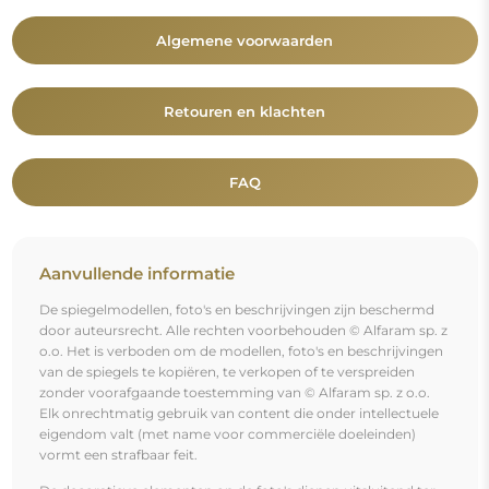
Algemene voorwaarden
Retouren en klachten
FAQ
Aanvullende informatie
De spiegelmodellen, foto's en beschrijvingen zijn beschermd
door auteursrecht. Alle rechten voorbehouden © Alfaram sp. z
o.o. Het is verboden om de modellen, foto's en beschrijvingen
van de spiegels te kopiëren, te verkopen of te verspreiden
zonder voorafgaande toestemming van © Alfaram sp. z o.o.
Elk onrechtmatig gebruik van content die onder intellectuele
eigendom valt (met name voor commerciële doeleinden)
vormt een strafbaar feit.