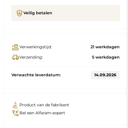
shield_lock
Veilig betalen
conveyor_belt
Verwerkingstijd:
21 werkdagen
delivery_truck_speed
Verzending:
5 werkdagen
Verwachte leverdatum:
14.09.2026
Product van de fabrikant
phone_callback
Bel een Alfaram-expert