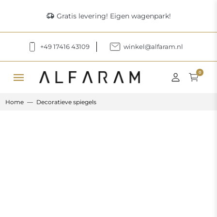
delivery_truck_speed
Gratis levering! Eigen wagenpark!
+49 17416 43109
winkel@alfaram.nl
menu
0
Home
Decoratieve spiegels