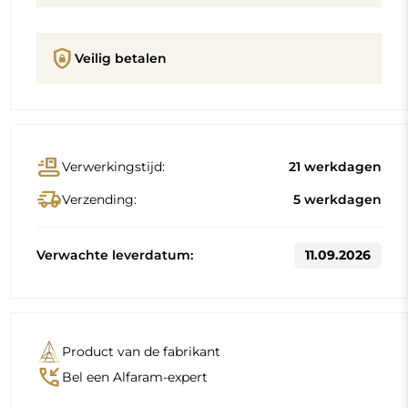
shield_lock
Veilig betalen
conveyor_belt
Verwerkingstijd:
21 werkdagen
delivery_truck_speed
Verzending:
5 werkdagen
Verwachte leverdatum:
11.09.2026
Product van de fabrikant
phone_callback
Bel een Alfaram-expert