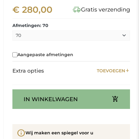
€ 280,00
delivery_truck_speed
Gratis verzending
Afmetingen: 70
Aangepaste afmetingen
add
Extra opties
TOEVOEGEN
add_shopping_cart
IN WINKELWAGEN
info
Wij maken een spiegel voor u