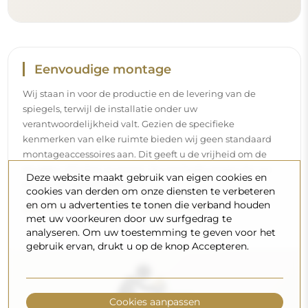
Eenvoudige montage
Wij staan in voor de productie en de levering van de
spiegels, terwijl de installatie onder uw
verantwoordelijkheid valt. Gezien de specifieke
kenmerken van elke ruimte bieden wij geen standaard
montageaccessoires aan. Dit geeft u de vrijheid om de
pluggen of haken te kiezen die het beste passen bij uw
Deze website maakt gebruik van eigen cookies en
muren en uw behoeften.
cookies van derden om onze diensten te verbeteren
en om u advertenties te tonen die verband houden
Lees onze installatiegids stap voor stap.
met uw voorkeuren door uw surfgedrag te
analyseren. Om uw toestemming te geven voor het
gebruik ervan, drukt u op de knop Accepteren.
Cookies aanpassen