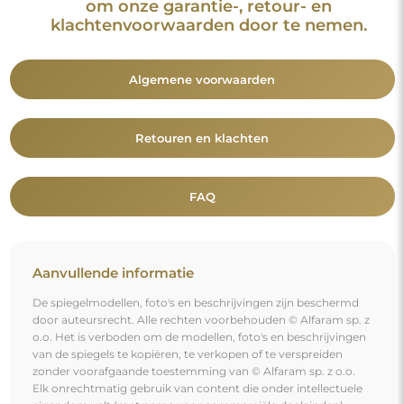
zonder voorafgaande toestemming van © Alfaram sp. z o.o.
Elk onrechtmatig gebruik van content die onder intellectuele
eigendom valt (met name voor commerciële doeleinden)
vormt een strafbaar feit.
De decoratieve elementen op de foto's dienen uitsluitend ter
illustratie van de enscenering en zijn niet bij de spiegel
inbegrepen.
Je bent misschien ook geïnteresseerd in