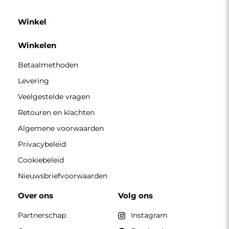
Partnerschap
Instagram
Contacteer ons
Facebook
Pinterest
CONTACT
Wij zijn geopend van maandag tot en met vrijdag van 7.00
tot 15.00 uur
Telefoon
+49 17416 43109
winkel@alfaram.nl
Alfaram sp. z o.o. © 2026
Uitvoering:
AbcWeb.pl