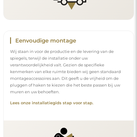
Reiniging en onderhoud
Om een optimale glans te behouden, volstaat een
microvezeldoek en warm water. Als u kiest voor specifieke
producten, zorg er dan voor dat ze een neutrale pH
hebben (rond de 7). Vermijd krachtige reinigingsmiddelen
die azijn, ammoniak of sterke zuren bevatten – zo bewaart
u een mooie weerspiegeling gedurende vele jaren.
Wilt u meer weten?
Lees meer tips op onze blog.