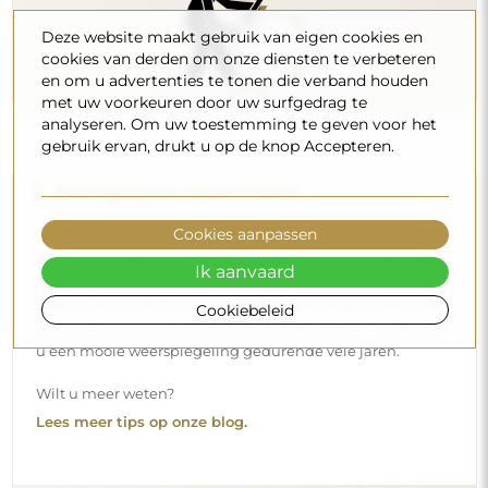
Deze website maakt gebruik van eigen cookies en
cookies van derden om onze diensten te verbeteren
en om u advertenties te tonen die verband houden
met uw voorkeuren door uw surfgedrag te
analyseren. Om uw toestemming te geven voor het
gebruik ervan, drukt u op de knop Accepteren.
Cookies aanpassen
Ik aanvaard
Levering aan huis
Cookiebeleid
Wij bieden een leveringsservice aan huis aan, waarmee u
uw pakket rechtstreeks aan uw deur ontvangt. Voor een
meerprijs van € 40,- bieden wij ook
een leveringsservice
binnenshuis
aan, waarmee het pakket rechtstreeks in uw
woning wordt geleverd (voor afmetingen tot 80×120 cm of
een diameter van 100 cm). Voor grotere producten kan
een kleine assistentie worden gevraagd, zoals het openen