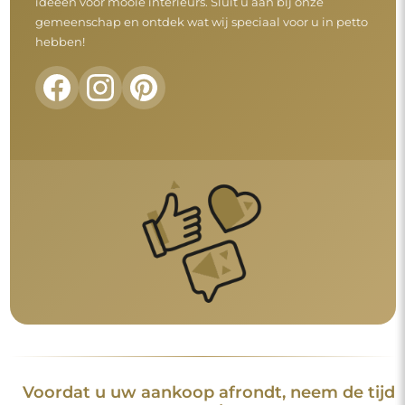
Voordat u uw aankoop afrondt, neem de tijd
om onze garantie-, retour- en
klachtenvoorwaarden door te nemen.
Algemene voorwaarden
Retouren en klachten
FAQ
Aanvullende informatie
De spiegelmodellen, foto's en beschrijvingen zijn beschermd
door auteursrecht. Alle rechten voorbehouden © Alfaram sp. z
o.o. Het is verboden om de modellen, foto's en beschrijvingen
van de spiegels te kopiëren, te verkopen of te verspreiden