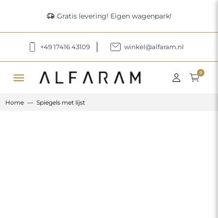
delivery_truck_speed
Gratis levering! Eigen wagenpark!
+49 17416 43109
winkel@alfaram.nl
menu
0
Home
Spiegels met lijst
Previous
Next