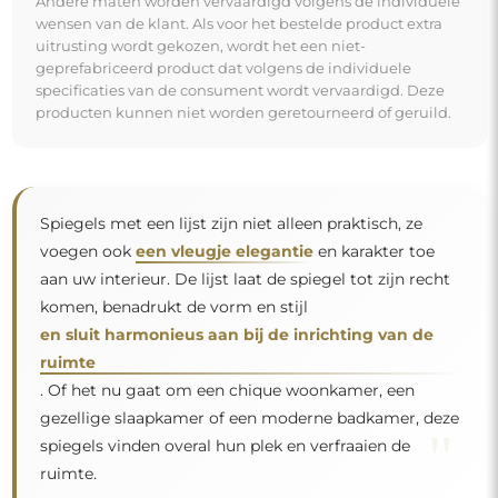
"
ruimte.
Spiegel op individuele bestelling
Als u de gewenste spiegelmaat niet hebt gevonden of
een andere indeling nodig hebt, neem dan telefonisch
of per e-mail contact met ons op. De grootste spiegels
die wij kunnen maken zijn
200×300 cm
en ronde
spiegels met een diameter van
200 cm
. Wij
vervaardigen spiegels op individuele bestelling. Wij
nodigen u uit om uw aanvraag samen met het
ontwerp te sturen naar het e-mailadres:
winkel@alfaram.nl
.