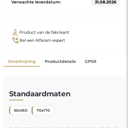
Andere maten worden vervaardigd volgens de individuele
wensen van de klant. Als voor het bestelde product extra
uitrusting wordt gekozen, wordt het een niet-
geprefabriceerd product dat volgens de individuele
specificaties van de consument wordt vervaardigd. Deze
producten kunnen niet worden geretourneerd of geruild.
Spiegels met een lijst zijn niet alleen praktisch, ze
voegen ook
een vleugje elegantie
en karakter toe
aan uw interieur. De lijst laat de spiegel tot zijn recht
komen, benadrukt de vorm en stijl
en sluit harmonieus aan bij de inrichting van de
ruimte
. Of het nu gaat om een chique woonkamer, een
gezellige slaapkamer of een moderne badkamer, deze
spiegels vinden overal hun plek en verfraaien de