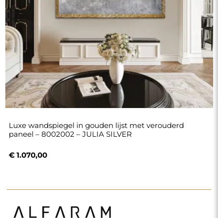
Winkel
Winkelen
Betaalmethoden
Levering
Veelgestelde vragen
Retouren en klachten
Algemene voorwaarden
Privacybeleid
Cookiebeleid
Nieuwsbriefvoorwaarden
Over ons
Volg ons