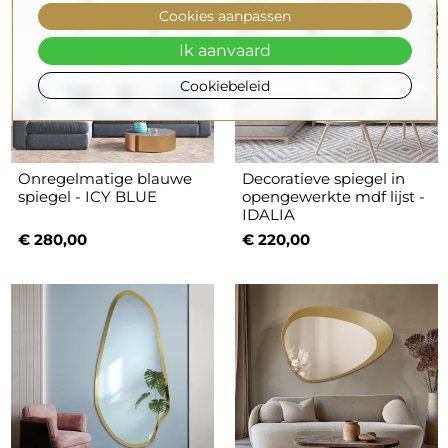
Cookies aanpassen
Ik aanvaard
Cookiebeleid
Onregelmatige blauwe
Decoratieve spiegel in
spiegel - ICY BLUE
opengewerkte mdf lijst -
IDALIA
€ 280,00
€ 220,00