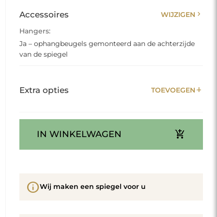
chevron_right
Accessoires
WIJZIGEN
Hangers:
Ja – ophangbeugels gemonteerd aan de achterzijde
van de spiegel
add
Extra opties
TOEVOEGEN
add_shopping_cart
IN WINKELWAGEN
info
Wij maken een spiegel voor u