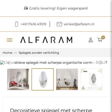
delivery_truck_speed
Gratis levering! Eigen wagenpark!
+49 17416 43109
winkel@alfaram.nl
menu
0
Home
Spiegels zonder verlichting
Previous
Next
Decoratieve spiegel met scherpe