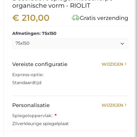
organische vorm - RIOLIT
€ 210,00
delivery_truck_speed
Gratis verzending
Afmetingen: 75x150
chevron_right
Vereiste configuratie
WIJZIGEN
Express-optie:
Standaardtijd
chevron_right
Personalisatie
WIJZIGEN
Spiegeloppervlak:
*
Zilverkleurige spiegelplaat