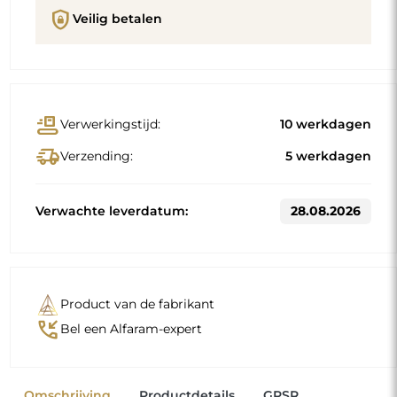
shield_lock
Veilig betalen
conveyor_belt
Verwerkingstijd:
10 werkdagen
delivery_truck_speed
Verzending:
5 werkdagen
Verwachte leverdatum:
28.08.2026
Product van de fabrikant
phone_callback
Bel een Alfaram-expert
Omschrijving
Productdetails
GPSR