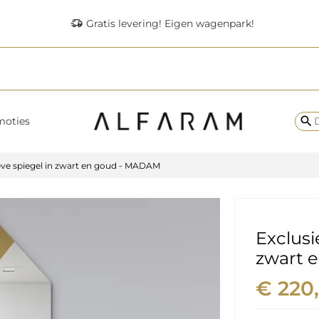
delivery_truck_speed
Gratis levering! Eigen wagenpark!
search
moties
eve spiegel in zwart en goud - MADAM
Exclusi
zwart 
€ 220