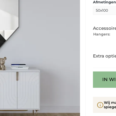
Afmetingen
Accessoir
Hangers:
Extra opti
IN W
Wij m
info
spiege