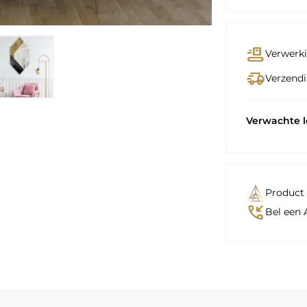
conveyor_belt
Verwerki
delivery_truck_speed
Verzendi
Verwachte 
Product 
phone_callback
Bel een 