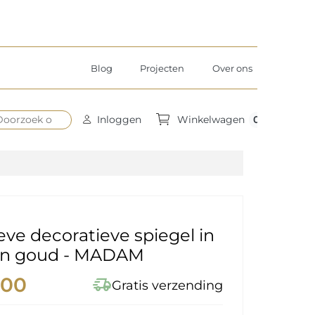
Blog
Projecten
Over ons
0
Inloggen
Winkelwagen
eve decoratieve spiegel in
en goud - MADAM
,00
delivery_truck_speed
Gratis verzending