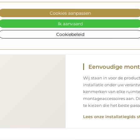
 de spiegel in perfecte
Cookies aanpassen
s als u een spiegel met
n snelle levering.
Ik aanvaard
Cookiebeleid
Eenvoudige mon
Wij staan in voor de product
installatie onder uw verantw
kenmerken van elke ruimte
montageaccessoires aan. Di
te kiezen die het beste pa
Lees onze installatiegids s