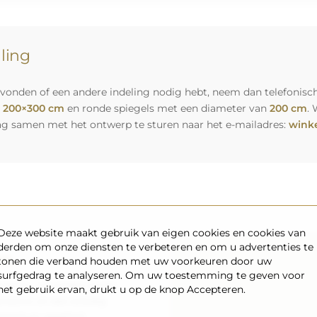
lling
vonden of een andere indeling nodig hebt, neem dan telefonisch
n
200×300 cm
en ronde spiegels met een diameter van
200 cm
. 
ag samen met het ontwerp te sturen naar het e-mailadres:
winke
Deze website maakt gebruik van eigen cookies en cookies van
derden om onze diensten te verbeteren en om u advertenties te
rt
tonen die verband houden met uw voorkeuren door uw
surfgedrag te analyseren. Om uw toestemming te geven voor
nsport – wij zorgen ervoor
het gebruik ervan, drukt u op de knop Accepteren.
aankomt, en dat volledig
enpark en opgeleid