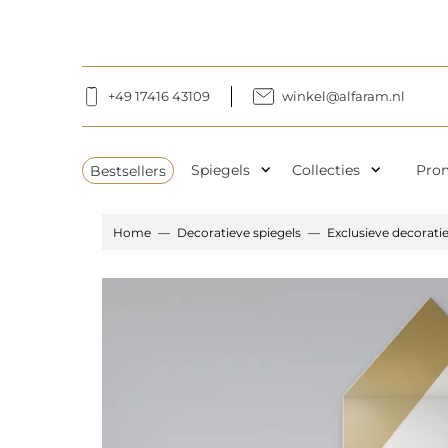
+49 17416 43109
winkel@alfaram.nl
expand_more
expand_more
Bestsellers
Spiegels
Collecties
Pro
Home
Decoratieve spiegels
Exclusieve decorati