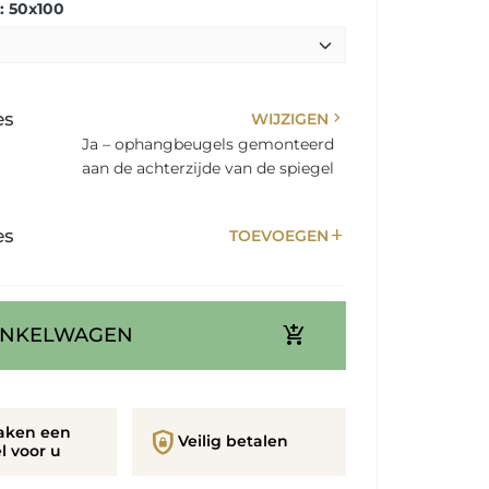
: 50x100
chevron_right
es
WIJZIGEN
Ja – ophangbeugels gemonteerd
aan de achterzijde van de spiegel
add
es
TOEVOEGEN
add_shopping_cart
INKELWAGEN
aken een
shield_lock
Veilig betalen
l voor u